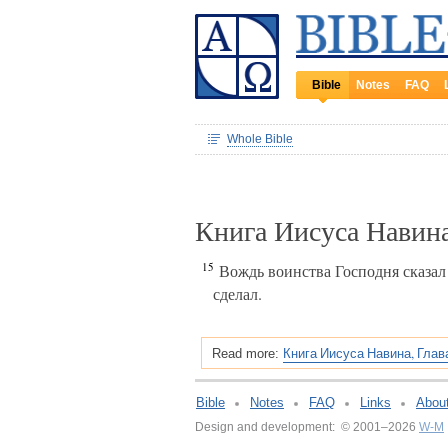
Bible
Notes
FAQ
Whole Bible
Книга Иисуса Навина
15
Вождь воинства Господня сказал И
сделал.
Книга Иисуса Навина, Глав
Read more:
Bible
Notes
FAQ
Links
Abou
Design and development: © 2001–2026
W-M