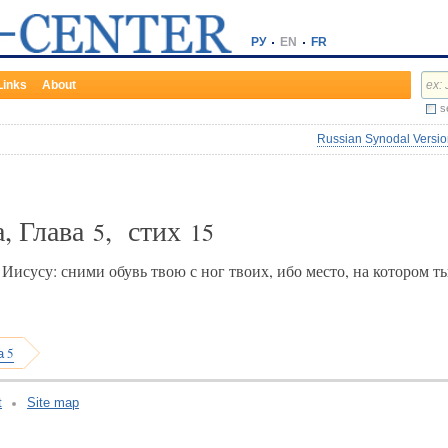
РУ
EN
FR
Links
About
s
Russian Synodal Version
, Глава
, стих
5
15
исусу: сними обувь твою с ног твоих, ибо место, на котором ты
а 5
t
Site map
v:2.0.3.107