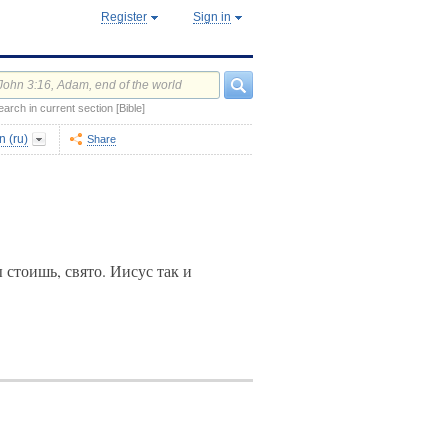
Register
Sign in
earch in current section [Bible]
 (ru)
Share
 стоишь, свято. Иисус так и