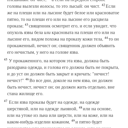
42
головы вылезли
волосы,
то это лысый: он чист.
Если
же на плеши или на лысине будет белое или красноватое
пятно, то на плеши его или на лысине его расцвела
43
проказа;
священник осмотрит его, и если увидит, что
опухоль язвы бела
или
красновата на плеши его или на
44
лысине его, видом похожа на проказу кожи тела,
то он
прокаженный, нечист он; священник должен объявить
его нечистым, у него на голове язва.
45
У прокаженного, на котором эта язва, должна быть
разодрана одежда, и голова его должна быть не покрыта,
и до уст он должен быть закрыт и кричать: "нечист!
46
нечист!"
Во все дни, доколе на нем язва, он должен
быть нечист, нечист он; он должен жить отдельно, вне
стана жилище его.
47
Если язва проказы будет на одежде, на одежде
48
шерстяной, или на одежде льняной,
или на основе,
или на утоке из льна или шерсти, или на коже, или на
49
каком-нибудь изделии кожаном,
и пятно будет