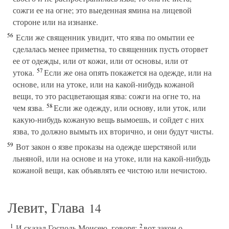
сожги ее на огне; это выеденная ямина на лицевой
стороне или на изнанке.
56
Если же священник увидит, что язва по омытии ее
сделалась менее приметна, то священник пусть оторвет
ее от одежды, или от кожи, или от основы, или от
57
утока.
Если же она опять покажется на одежде, или на
основе, или на утоке, или на какой-нибудь кожаной
вещи, то это расцветающая язва: сожги на огне то, на
58
чем язва.
Если же одежду, или основу, или уток, или
какую-нибудь кожаную вещь вымоешь, и сойдет с них
язва, то должно вымыть их вторично, и они будут чисты.
59
Вот закон о язве проказы на одежде шерстяной или
льняной, или на основе и на утоке, или на какой-нибудь
кожаной вещи, как объявлять ее чистою или нечистою.
Левит, Глава
14
1
2
И сказал Господь Моисею, говоря:
вот закон о