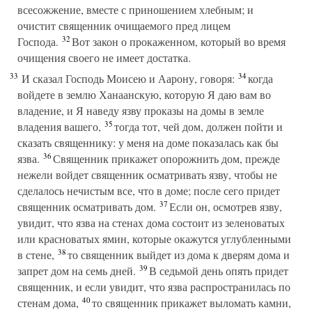
всесожжение, вместе с приношением хлебным; и
очистит священник очищаемого пред лицем
32
Господа.
Вот закон о прокаженном, который во время
очищения своего не имеет достатка.
33
34
И сказал Господь Моисею и Аарону, говоря:
когда
войдете в землю Ханаанскую, которую Я даю вам во
владение, и Я наведу язву проказы на домы в земле
35
владения вашего,
тогда тот, чей дом, должен пойти и
сказать священнику: у меня на доме показалась как бы
36
язва.
Священник прикажет опорожнить дом, прежде
нежели войдет священник осматривать язву, чтобы не
сделалось нечистым все, что в доме; после сего придет
37
священник осматривать дом.
Если он, осмотрев язву,
увидит, что язва на стенах дома состоит из зеленоватых
или красноватых ямин, которые окажутся углубленными
38
в стене,
то священник выйдет из дома к дверям дома и
39
запрет дом на семь дней.
В седьмой день опять придет
священник, и если увидит, что язва распространилась по
40
стенам дома,
то священник прикажет выломать камни,