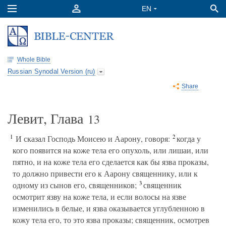
Whole Bible
Russian Synodal Version (ru)
Share
Левит, Глава
13
1
2
И сказал Господь Моисею и Аарону, говоря:
когда у
кого появится на коже тела его опухоль, или лишаи, или
пятно, и на коже тела его сделается как бы язва проказы,
то должно привести его к Аарону священнику, или к
3
одному из сынов его, священников;
священник
осмотрит язву на коже тела, и если волосы на язве
изменились в белые, и язва оказывается углубленною в
кожу тела его, то это язва проказы; священник, осмотрев