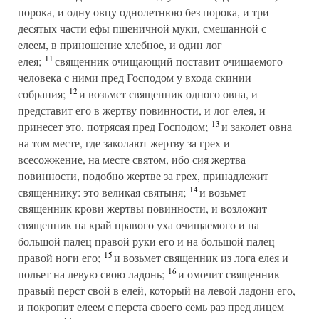
порока, и одну овцу однолетнюю без порока, и три
десятых части ефы пшеничной муки, смешанной с
елеем, в приношение хлебное, и один лог
11
елея;
священник очищающий поставит очищаемого
человека с ними пред Господом у входа скинии
12
собрания;
и возьмет священник одного овна, и
представит его в жертву повинности, и лог елея, и
13
принесет это, потрясая пред Господом;
и заколет овна
на том месте, где заколают жертву за грех и
всесожжение, на месте святом, ибо сия жертва
повинности, подобно жертве за грех, принадлежит
14
священнику: это великая святыня;
и возьмет
священник крови жертвы повинности, и возложит
священник на край правого уха очищаемого и на
большой палец правой руки его и на большой палец
15
правой ноги его;
и возьмет священник из лога елея и
16
польет на левую свою ладонь;
и омочит священник
правый перст свой в елей, который на левой ладони его,
и покропит елеем с перста своего семь раз пред лицем