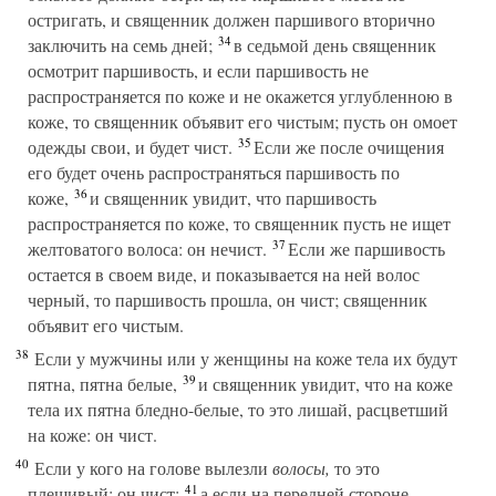
остригать, и священник должен паршивого вторично
34
заключить на семь дней;
в седьмой день священник
осмотрит паршивость, и если паршивость не
распространяется по коже и не окажется углубленною в
коже, то священник объявит его чистым; пусть он омоет
35
одежды свои, и будет чист.
Если же после очищения
его будет очень распространяться паршивость по
36
коже,
и священник увидит, что паршивость
распространяется по коже, то священник пусть не ищет
37
желтоватого волоса: он нечист.
Если же паршивость
остается в своем виде, и показывается на ней волос
черный, то паршивость прошла, он чист; священник
объявит его чистым.
38
Если у мужчины или у женщины на коже тела их будут
39
пятна, пятна белые,
и священник увидит, что на коже
тела их пятна бледно-белые, то это лишай, расцветший
на коже: он чист.
40
Если у кого на голове вылезли
волосы,
то это
41
плешивый: он чист;
а если на передней стороне