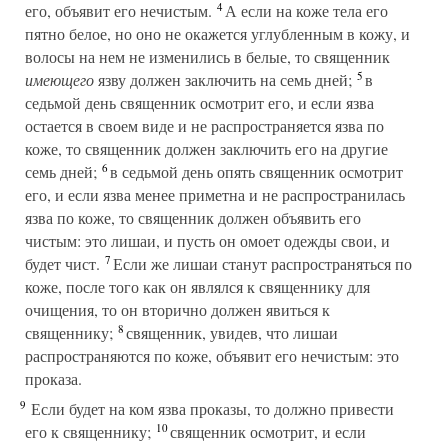
4
его, объявит его нечистым.
А если на коже тела его
пятно белое, но оно не окажется углубленным в кожу, и
волосы на нем не изменились в белые, то священник
5
имеющего
язву должен заключить на семь дней;
в
седьмой день священник осмотрит его, и если язва
остается в своем виде и не распространяется язва по
коже, то священник должен заключить его на другие
6
семь дней;
в седьмой день опять священник осмотрит
его, и если язва менее приметна и не распространилась
язва по коже, то священник должен объявить его
чистым: это лишаи, и пусть он омоет одежды свои, и
7
будет чист.
Если же лишаи станут распространяться по
коже, после того как он являлся к священнику для
очищения, то он вторично должен явиться к
8
священнику;
священник, увидев, что лишаи
распространяются по коже, объявит его нечистым: это
проказа.
9
Если будет на ком язва проказы, то должно привести
10
его к священнику;
священник осмотрит, и если