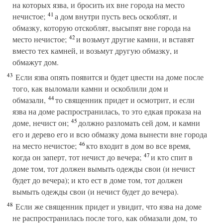
на которых язва, и бросить их вне города на место
41
нечистое;
а дом внутри пусть весь оскоблят, и
обмазку, которую отскоблят, высыпят вне города на
42
место нечистое;
и возьмут другие камни, и вставят
вместо тех камней, и возьмут другую обмазку, и
обмажут дом.
43
Если язва опять появится и будет цвести на доме после
того, как выломали камни и оскоблили дом и
44
обмазали,
то священник придет и осмотрит, и если
язва на доме распространилась, то это едкая проказа на
45
доме, нечист он;
должно разломать сей дом, и камни
его и дерево его и всю обмазку дома вынести вне города
46
на место нечистое;
кто входит в дом во все время,
47
когда он заперт, тот нечист до вечера;
и кто спит в
доме том, тот должен вымыть одежды свои (и нечист
будет до вечера); и кто ест в доме том, тот должен
вымыть одежды свои (и нечист будет до вечера).
48
Если же священник придет и увидит, что язва на доме
не распространилась после того, как обмазали дом, то