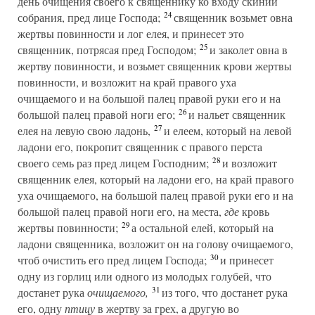
день очищения своего к священнику ко входу скинии
24
собрания, пред лице Господа;
священник возьмет овна
жертвы повинности и лог елея, и принесет это
25
священник, потрясая пред Господом;
и заколет овна в
жертву повинности, и возьмет священник крови жертвы
повинности, и возложит на край правого уха
очищаемого и на большой палец правой руки его и на
26
большой палец правой ноги его;
и нальет священник
27
елея на левую свою ладонь,
и елеем, который на левой
ладони его, покропит священник с правого перста
28
своего семь раз пред лицем Господним;
и возложит
священник елея, который на ладони его, на край правого
уха очищаемого, на большой палец правой руки его и на
большой палец правой ноги его, на места,
где
кровь
29
жертвы повинности;
а остальной елей, который на
ладони священника, возложит он на голову очищаемого,
30
чтоб очистить его пред лицем Господа;
и принесет
одну из горлиц или одного из молодых голубей, что
31
достанет рука
очищаемого,
из того, что достанет рука
его, одну
птицу
в жертву за грех, а другую во