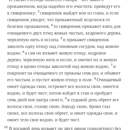
прокаженном, когда надобно его очистить: приведут его
3
к священнику;
священник выйдет вон из стана, и если
священник увидит, что прокаженный исцелился от
4
болезни прокажения,
то священник прикажет взять для
очищаемого двух птиц живых чистых, кедрового дерева,
5
червленую нить и иссопа,
и прикажет священник
заколоть одну птицу над глиняным сосудом, над живою
6
водою;
а сам он возьмет живую птицу, кедровое
дерево, червленую нить и иссоп, и омочит их и живую
7
птицу в крови птицы заколотой над живою водою,
и
покропит на очищаемого от проказы семь раз, и объявит
8
его чистым, и пустит живую птицу в поле.
Очищаемый
омоет одежды свои, острижет все волосы свои, омоется
водою, и будет чист; потом войдет в стан и пробудет
9
семь дней вне шатра своего;
в седьмой день обреет все
волосы свои, голову свою, бороду свою, брови глаз
своих, все волосы свои обреет, и омоет одежды свои, и
омоет тело свое водою, и будет чист.
10
В восьмой день возьмет он двух овнов (однолетних) без