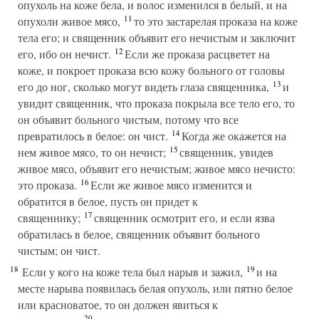
опухоль на коже бела, и волос изменился в белый, и на
11
опухоли живое мясо,
то это застарелая проказа на коже
тела его; и священник объявит его нечистым и заключит
12
его, ибо он нечист.
Если же проказа расцветет на
коже, и покроет проказа всю кожу больного от головы
13
его до ног, сколько могут видеть глаза священника,
и
увидит священник, что проказа покрыла все тело его, то
он объявит больного чистым, потому что все
14
превратилось в белое: он чист.
Когда же окажется на
15
нем живое мясо, то он нечист;
священник, увидев
живое мясо, объявит его нечистым; живое мясо нечисто:
16
это проказа.
Если же живое мясо изменится и
обратится в белое, пусть он придет к
17
священнику;
священник осмотрит его, и если язва
обратилась в белое, священник объявит больного
чистым; он чист.
18
19
Если у кого на коже тела был нарыв и зажил,
и на
месте нарыва появилась белая опухоль, или пятно белое
или красноватое, то он должен явиться к
20