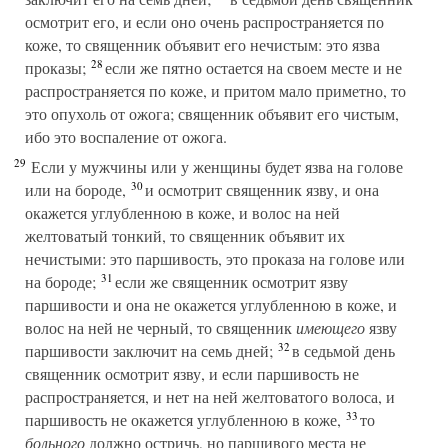
осмотрит его, и если оно очень распространяется по
коже, то священник объявит его нечистым: это язва
28
проказы;
если же пятно остается на своем месте и не
распространяется по коже, и притом мало приметно, то
это опухоль от ожога; священник объявит его чистым,
ибо это воспаление от ожога.
29
Если у мужчины или у женщины будет язва на голове
30
или на бороде,
и осмотрит священник язву, и она
окажется углубленною в коже, и волос на ней
желтоватый тонкий, то священник объявит их
нечистыми: это паршивость, это проказа на голове или
31
на бороде;
если же священник осмотрит язву
паршивости и она не окажется углубленною в коже, и
волос на ней не черный, то священник
имеющего
язву
32
паршивости заключит на семь дней;
в седьмой день
священник осмотрит язву, и если паршивость не
распространяется, и нет на ней желтоватого волоса, и
33
паршивость не окажется углубленною в коже,
то
больного
должно остричь, но паршивого места не