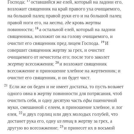
17
Господа;
оставшийся же елей, который на ладони его,
возложит священник на край правого уха очищаемого,
на большой палец правой руки его и на большой палец
правой ноги его, на
места, где
кровь жертвы
18
повинности;
а остальной елей, который на ладони
священника, возложит он на голову очищаемого, и
19
очистит его священник пред лицем Господа.
И
совершит священник жертву за грех, и очистит
очищаемого от нечистоты его; после того заколет
20
жертву
всесожжения;
и возложит священник
всесожжение и приношение хлебное на жертвенник; и
очистит его священник, и он будет чист.
21
Если же он беден и не имеет достатка, то пусть возьмет
одного овна в жертву повинности для потрясания, чтоб
очистить себя, и одну десятую часть
ефы
пшеничной
муки, смешанной с елеем, в приношение хлебное, и лог
22
елея,
и двух горлиц или двух молодых голубей, что
достанет рука его, одну
из птиц
в жертву за грех, а
23
другую во всесожжение;
и принесет их в восьмой