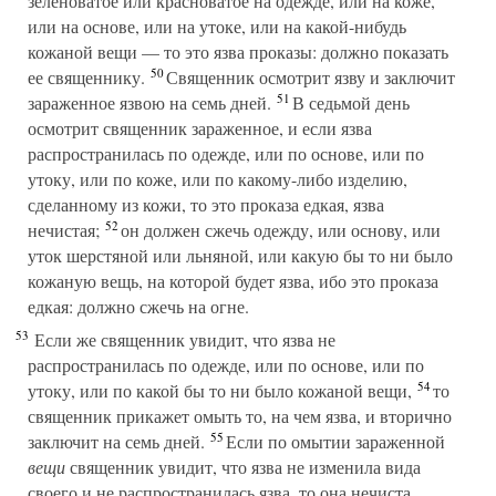
зеленоватое или красноватое на одежде, или на коже,
или на основе, или на утоке, или на какой-нибудь
кожаной вещи — то это язва проказы: должно показать
50
ее священнику.
Священник осмотрит язву и заключит
51
зараженное язвою на семь дней.
В седьмой день
осмотрит священник зараженное, и если язва
распространилась по одежде, или по основе, или по
утоку, или по коже, или по какому-либо изделию,
сделанному из кожи, то это проказа едкая, язва
52
нечистая;
он должен сжечь одежду, или основу, или
уток шерстяной или льняной, или какую бы то ни было
кожаную вещь, на которой будет язва, ибо это проказа
едкая: должно сжечь на огне.
53
Если же священник увидит, что язва не
распространилась по одежде, или по основе, или по
54
утоку, или по какой бы то ни было кожаной вещи,
то
священник прикажет омыть то, на чем язва, и вторично
55
заключит на семь дней.
Если по омытии зараженной
вещи
священник увидит, что язва не изменила вида
своего и не распространилась язва, то она нечиста,