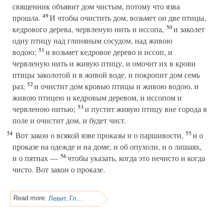
священник объявит дом чистым, потому что язва
49
прошла.
И чтобы очистить дом, возьмет он две птицы,
50
кедрового дерева, червленую нить и иссопа,
и заколет
одну птицу над глиняным сосудом, над живою
51
водою;
и возьмет кедровое дерево и иссоп, и
червленую нить и живую птицу, и омочит их в крови
птицы заколотой и в живой воде, и покропит дом семь
52
раз;
и очистит дом кровью птицы и живою водою, и
живою птицею и кедровым деревом, и иссопом и
53
червленою нитью;
и пустит живую птицу вне города в
поле и очистит дом, и будет чист.
54
55
Вот закон о всякой язве проказы и о паршивости,
и о
проказе на одежде и на доме, и об опухоли, и о лишаях,
56
и о пятнах —
чтобы указать, когда это нечисто и когда
чисто. Вот закон о проказе.
Левит, Глава 15
Read more: