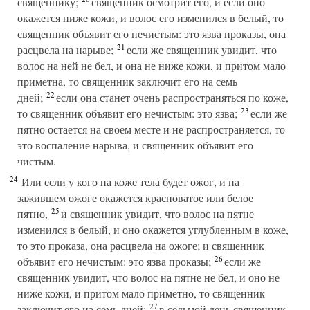
священнику;
священник осмотрит его, и если оно
окажется ниже кожи, и волос его изменился в белый, то
священник объявит его нечистым: это язва проказы, она
21
расцвела на нарыве;
если же священник увидит, что
волос на ней не бел, и она не ниже кожи, и притом мало
приметна, то священник заключит его на семь
22
дней;
если она станет очень распространяться по коже,
23
то священник объявит его нечистым: это язва;
если же
пятно остается на своем месте и не распространяется, то
это воспаление нарыва, и священник объявит его
чистым.
24
Или если у кого на коже тела будет ожог, и на
зажившем ожоге окажется красноватое или белое
25
пятно,
и священник увидит, что волос на пятне
изменился в белый, и оно окажется углубленным в коже,
то это проказа, она расцвела на ожоге; и священник
26
объявит его нечистым: это язва проказы;
если же
священник увидит, что волос на пятне не бел, и оно не
ниже кожи, и притом мало приметно, то священник
27
заключит его на семь дней;
в седьмой день священник