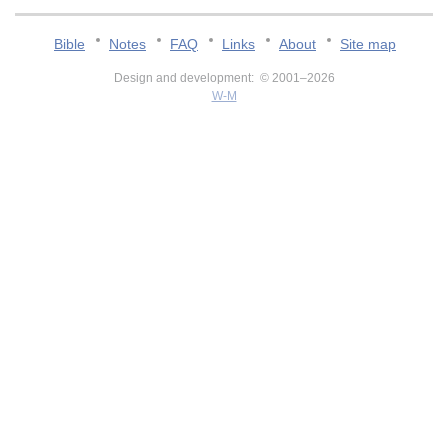
Bible
Notes
FAQ
Links
About
Site map
Design and development: © 2001–2026
W-M
v:2.0.3.107