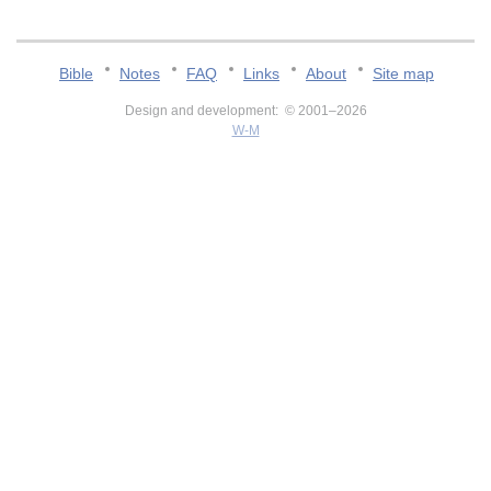
Bible
Notes
FAQ
Links
About
Site map
Design and development: © 2001–2026
W-M
v:2.0.3.107