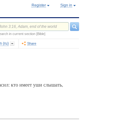
Register
Sign in
earch in current section [Bible]
 (ru)
Share
асил: кто имеет уши слышать,