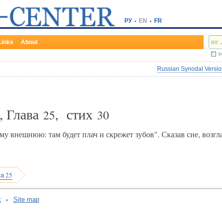
РУ
EN
FR
Links
About
s
Russian Synodal Version
, Глава
, стих
25
30
му внешнюю: там будет плач и скрежет зубов". Сказав сие, возгл
а 25
t
Site map
v:2.0.3.107