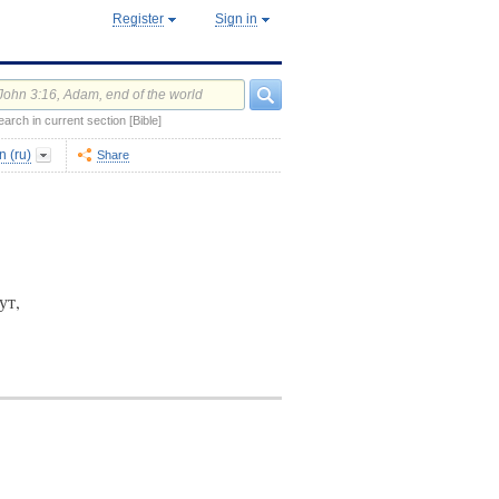
Register
Sign in
earch in current section [Bible]
 (ru)
Share
ут,