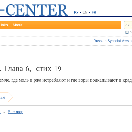
РУ
EN
FR
Links
About
s
Russian Synodal Version
, Глава
, стих
6
19
емле, где моль и ржа истребляют и где воры подкапывают и крад
а 6
t
Site map
v:2.0.3.107