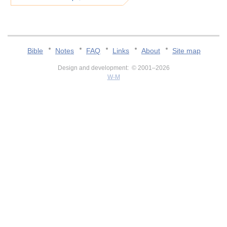
Bible
Notes
FAQ
Links
About
Site map
Design and development: © 2001–2026
W-M
v:2.0.3.107