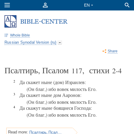
Whole Bible
Russian Synodal Version (ru)
Share
Псалтирь, Псалом
, стихи
117
2-4
2
Да скажет ныне (дом) Израилев:
(Он благ,) ибо вовек милость Его.
3
Да скажет ныне дом Ааронов:
(Он благ,) ибо вовек милость Его.
4
Да скажут ныне боящиеся Господа:
(Он благ,) ибо вовек милость Его.
Псалтирь, Псалом 117
Read more: