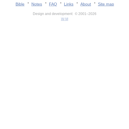
Bible
Notes
FAQ
Links
About
Site map
Design and development: © 2001–2026
W-M
v:2.0.3.107