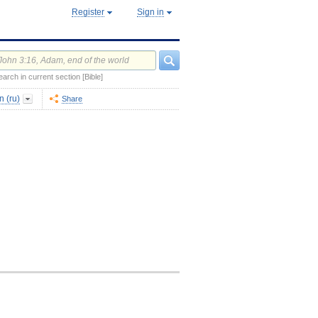
Register
Sign in
earch in current section [Bible]
 (ru)
Share