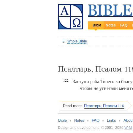
Bible
Notes
FAQ
Whole Bible
Псалтирь, Псалом
11
122
Заступи раба Твоего ко благ
чтобы не угнетали меня г
Псалтирь, Псалом 118
Read more:
Bible
Notes
FAQ
Links
Abou
Design and development: © 2001–2026
W-M