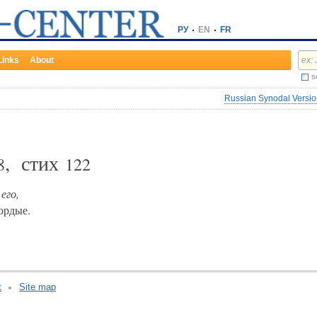
РУ
EN
FR
Links
About
s
Russian Synodal Version
, стих
8
122
у
его,
ордые.
t
Site map
v:2.0.3.107