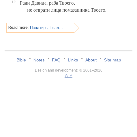
10
Ради Давида, раба Твоего,
не отврати лица помазанника Твоего.
Псалтирь, Псалом 131
Read more:
Bible
Notes
FAQ
Links
About
Site map
Design and development: © 2001–2026
W-M
v:2.0.3.107