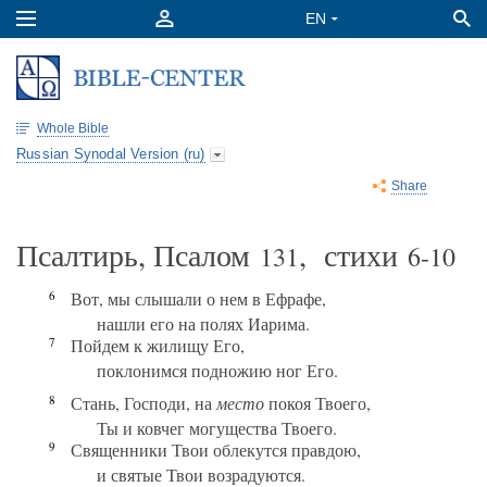
Whole Bible
Russian Synodal Version (ru)
Share
Псалтирь, Псалом
, стихи
131
6-10
6
Вот, мы слышали о нем в Ефрафе,
нашли его на полях Иарима.
7
Пойдем к жилищу Его,
поклонимся подножию ног Его.
8
Стань, Господи, на
место
покоя Твоего,
Ты и ковчег могущества Твоего.
9
Священники Твои облекутся правдою,
и святые Твои возрадуются.