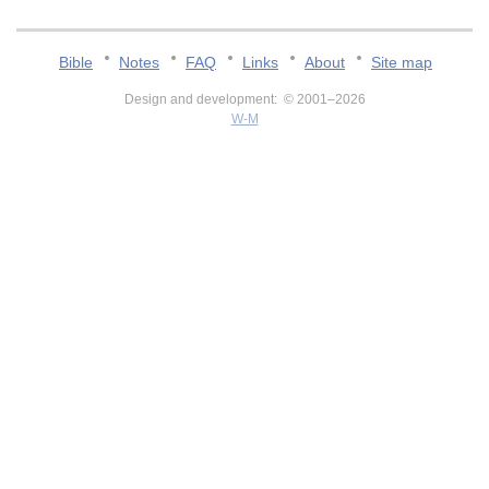
Bible
Notes
FAQ
Links
About
Site map
Design and development: © 2001–2026
W-M
v:2.0.3.107