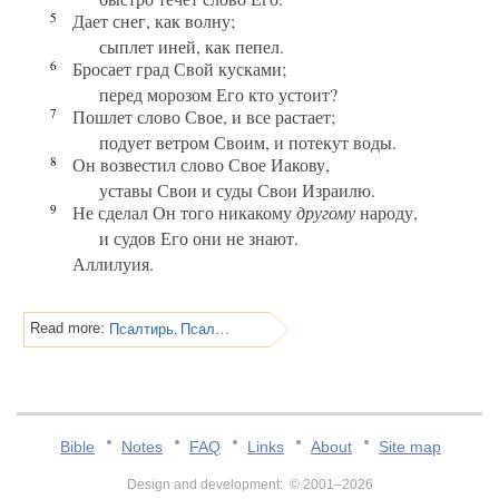
5
Дает снег, как волну;
сыплет иней, как пепел.
6
Бросает град Свой кусками;
перед морозом Его кто устоит?
7
Пошлет слово Свое, и все растает;
подует ветром Своим, и потекут воды.
8
Он возвестил слово Свое Иакову,
уставы Свои и суды Свои Израилю.
9
Не сделал Он того никакому
другому
народу,
и судов Его они не знают.
Аллилуия.
Псалтирь, Псалом 148
Read more:
Bible
Notes
FAQ
Links
About
Site map
Design and development: © 2001–2026