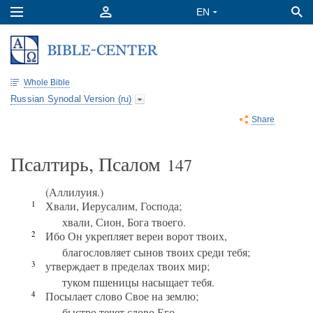
Whole Bible
Russian Synodal Version (ru)
Share
Псалтирь, Псалом
147
(Аллилуия.)
1
Хвали, Иерусалим, Господа;
хвали, Сион, Бога твоего.
2
Ибо Он укрепляет вереи ворот твоих,
благословляет сынов твоих среди тебя;
3
утверждает в пределах твоих мир;
туком пшеницы насыщает тебя.
4
Посылает слово Свое на землю;
быстро течет слово Его.