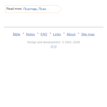
Псалтирь, Псалом 147
Read more:
Bible
Notes
FAQ
Links
About
Site map
Design and development: © 2001–2026
W-M
v:2.0.3.107