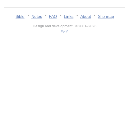
Bible
Notes
FAQ
Links
About
Site map
Design and development: © 2001–2026
W-M
v:2.0.3.107