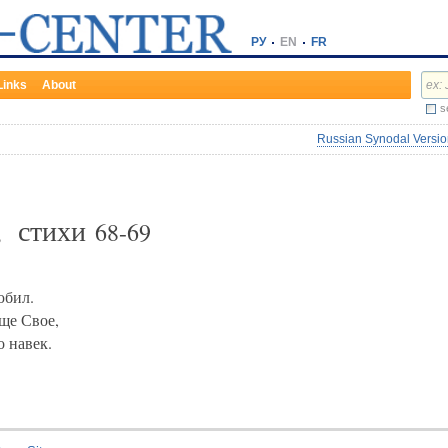
РУ
EN
FR
Links
About
s
Russian Synodal Version
, стихи
68-69
юбил.
ище Свое,
о навек.