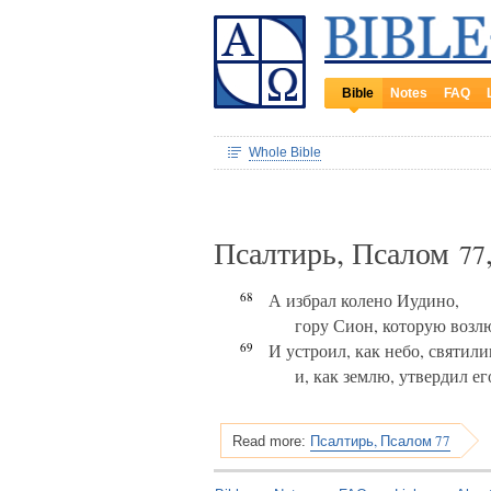
Bible
Notes
FAQ
Whole Bible
Псалтирь, Псалом
77
68
А избрал колено Иудино,
гору Сион, которую возл
69
И устроил, как небо, святил
и, как землю, утвердил ег
Псалтирь, Псалом 77
Read more: