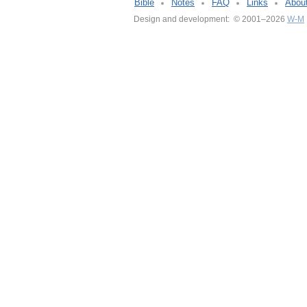
Bible
Notes
FAQ
Links
Abou
Design and development: © 2001–2026
W-M