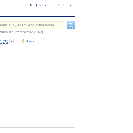
Register
Sign in
earch in current section [Bible]
 (ru)
Share