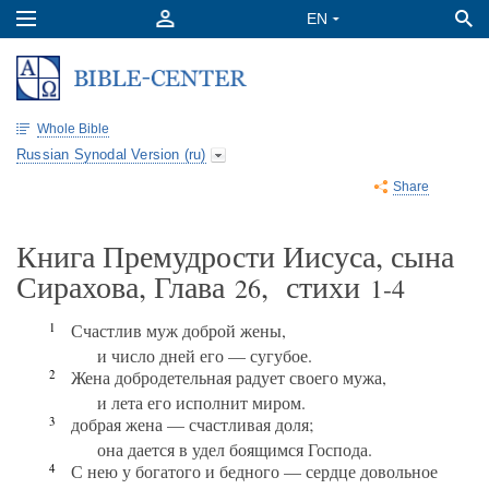
Whole Bible
Russian Synodal Version (ru)
Share
Книга Премудрости Иисуса, сына
Сирахова, Глава
, стихи
26
1-4
1
Счастлив муж доброй жены,
и число дней его — сугубое.
2
Жена добродетельная радует своего мужа,
и лета его исполнит миром.
3
добрая жена — счастливая доля;
она дается в удел боящимся Господа.
4
С нею у богатого и бедного — сердце довольное