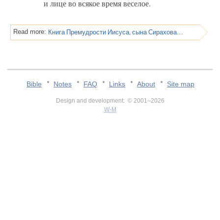
и лице во всякое время веселое.
Книга Премудрости Иисуса, сына Сирахова, Глава 26
Read more:
Bible
Notes
FAQ
Links
About
Site map
Design and development: © 2001–2026
W-M
v:2.0.3.107