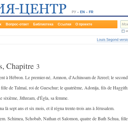
РУ
EN
FR
х
Вопрос-ответ
Библиотека
Ссылки
О проекте
и
Louis Segond versio
s, Chapitre
3
uirent à Hébron. Le premier-né, Amnon, d'Achinoam de Jizreel; le second
 fille de Talmaï, roi de Gueschur; le quatrième, Adonija, fils de Haggith
le sixième, Jithream, d'Égla, sa femme.
a là sept ans et six mois, et il régna trente-trois ans à Jérusalem.
alem. Schimea, Schobab, Nathan et Salomon, quatre de Bath Schua, fill