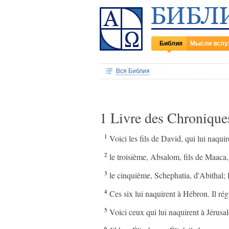
Библия
Мысли вслу
Вся Библия
1 Livre des Chronique
1
Voici les fils de David, qui lui naq
2
le troisième, Absalom, fils de Maaca,
3
le cinquième, Schephatia, d'Abithal; 
4
Ces six lui naquirent à Hébron. Il régn
5
Voici ceux qui lui naquirent à Jérus
6