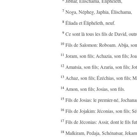
Jibhar, Élischama, Éliphéleth,
7
Noga, Népheg, Japhia, Élischama,
8
Éliada et Éliphéleth, neuf.
9
Ce sont là tous les fils de David, outr
10
Fils de Salomon: Roboam. Abija, son fi
11
Joram, son fils; Achazia, son fils; Joas
12
Amatsia, son fils; Azaria, son fils; Jo
13
Achaz, son fils; Ézéchias, son fils; M
14
Amon, son fils; Josias, son fils.
15
Fils de Josias: le premier-né, Jochana
16
Fils de Jojakim: Jéconias, son fils; Sé
17
Fils de Jéconias: Assir, dont le fils fu
18
Malkiram, Pedaja, Schénatsar, Jeka