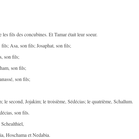
e les fils des concubines. Et Tamar était leur soeur.
ls; Asa, son fils; Josaphat, son fils;
, son fils;
tham, son fils;
anassé, son fils;
n; le second, Jojakim; le troisième, Sédécias; le quatrième, Schallum.
décias, son fils.
t Schealthiel,
mia, Hoschama et Nedabia.