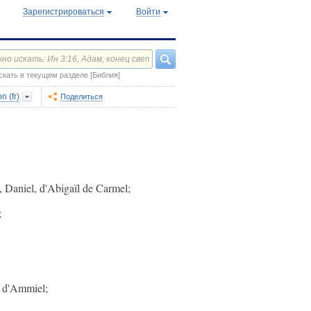
Зарегистрироваться
Войти
скать в текущем разделе [Библия]
n (fr)
Поделиться
, Daniel, d'Abigaïl de Carmel;
;
e d'Ammiel;