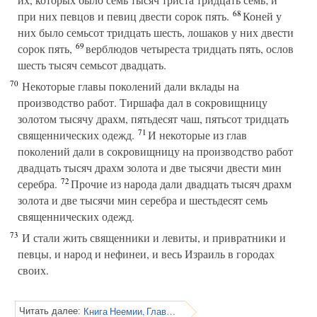
68
при них певцов и певиц двести сорок пять.
Коней у
них было семьсот тридцать шесть, лошаков у них двести
69
сорок пять,
верблюдов четыреста тридцать пять, ослов
шесть тысяч семьсот двадцать.
70
Некоторые главы поколений дали вклады на
производство работ. Тиршафа дал в сокровищницу
золотом тысячу драхм, пятьдесят чаш, пятьсот тридцать
71
священнических одежд.
И некоторые из глав
поколений дали в сокровищницу на производство работ
двадцать тысяч драхм золота и две тысячи двести мин
72
серебра.
Прочие из народа дали двадцать тысяч драхм
золота и две тысячи мин серебра и шестьдесят семь
священнических одежд.
73
И стали жить священники и левиты, и привратники и
певцы, и народ и нефинеи, и весь Израиль в городах
своих.
Книга Неемии, Глава 8
Читать далее: