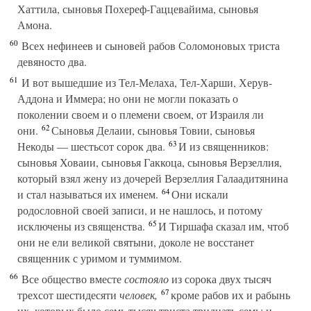
Хаттила, сыновья Похереф-Гаццевайима, сыновья
Амона.
60
Всех нефинеев и сыновей рабов Соломоновых триста
девяносто два.
61
И вот вышедшие из Тел-Мелаха, Тел-Харши, Херув-
Аддона и Иммера; но они не могли показать о
поколении своем и о племени своем, от Израиля ли
62
они.
Сыновья Делаии, сыновья Товии, сыновья
63
Некоды — шестьсот сорок два.
И из священников:
сыновья Ховаии, сыновья Гаккоца, сыновья Верзеллия,
который взял жену из дочерей Верзеллия Галаадитянина
64
и стал называться их именем.
Они искали
родословной своей записи, и не нашлось, и потому
65
исключены из священства.
И Тиршафа сказал им, чтоб
они не ели великой святыни, доколе не восстанет
священник с уримом и туммимом.
66
Все общество вместе
состояло
из сорока двух тысяч
67
трехсот шестидесяти
человек,
кроме рабов их и рабынь
их, которых было семь тысяч триста тридцать семь; и