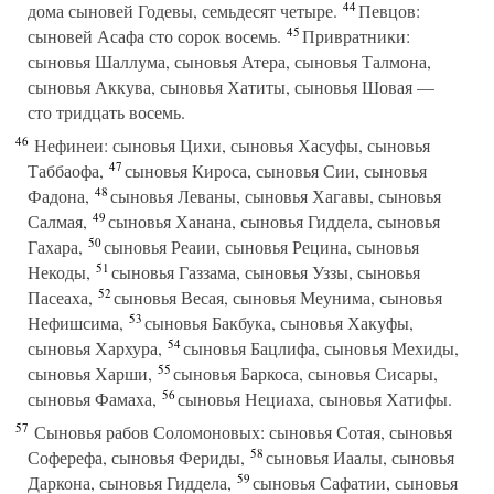
44
дома сыновей Годевы, семьдесят четыре.
Певцов:
45
сыновей Асафа сто сорок восемь.
Привратники:
сыновья Шаллума, сыновья Атера, сыновья Талмона,
сыновья Аккува, сыновья Хатиты, сыновья Шовая —
сто тридцать восемь.
46
Нефинеи: сыновья Цихи, сыновья Хасуфы, сыновья
47
Таббаофа,
сыновья Кироса, сыновья Сии, сыновья
48
Фадона,
сыновья Леваны, сыновья Хагавы, сыновья
49
Салмая,
сыновья Ханана, сыновья Гиддела, сыновья
50
Гахара,
сыновья Реаии, сыновья Рецина, сыновья
51
Некоды,
сыновья Газзама, сыновья Уззы, сыновья
52
Пасеаха,
сыновья Весая, сыновья Меунима, сыновья
53
Нефишсима,
сыновья Бакбука, сыновья Хакуфы,
54
сыновья Хархура,
сыновья Бацлифа, сыновья Мехиды,
55
сыновья Харши,
сыновья Баркоса, сыновья Сисары,
56
сыновья Фамаха,
сыновья Нециаха, сыновья Хатифы.
57
Сыновья рабов Соломоновых: сыновья Сотая, сыновья
58
Соферефа, сыновья Фериды,
сыновья Иаалы, сыновья
59
Даркона, сыновья Гиддела,
сыновья Сафатии, сыновья