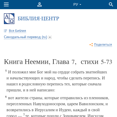
Вся Библия
Синодальный перевод (ru)
Поделиться
Книга Неемии, Глава
, стихи
7
5-73
5
И положил мне Бог мой на сердце собрать знатнейших
и начальствующих и народ, чтобы сделать перепись. И
нашел я родословную перепись тех, которые сначала
пришли, и в ней написано:
6
вот жители страны, которые отправились из пленников,
переселенных Навуходоносором, царем Вавилонским, и
возвратились в Иерусалим и Иудею, каждый в свой
7
город —
те, которые пошли с Зоровавелем, Иисусом,