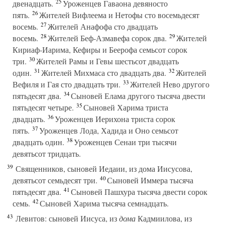
25
двенадцать.
Уроженцев Гаваона девяносто
26
пять.
Жителей Вифлеема и Нетофы сто восемьдесят
27
восемь.
Жителей Анафофа сто двадцать
28
29
восемь.
Жителей Беф-Азмавефа сорок два.
Жителей
Кириаф-Иарима, Кефиры и Беерофа семьсот сорок
30
три.
Жителей Рамы и Гевы шестьсот двадцать
31
32
один.
Жителей Михмаса сто двадцать два.
Жителей
33
Вефиля и Гая сто двадцать три.
Жителей Нево другого
34
пятьдесят два.
Сыновей Елама другого тысяча двести
35
пятьдесят четыре.
Сыновей Харима триста
36
двадцать.
Уроженцев Иерихона триста сорок
37
пять.
Уроженцев Лода, Хадида и Оно семьсот
38
двадцать один.
Уроженцев Сенаи три тысячи
девятьсот тридцать.
39
Священников, сыновей Иедаии, из дома Иисусова,
40
девятьсот семьдесят три.
Сыновей Иммера тысяча
41
пятьдесят два.
Сыновей Пашхура тысяча двести сорок
42
семь.
Сыновей Харима тысяча семнадцать.
43
Левитов: сыновей Иисуса, из
дома
Кадмиилова, из