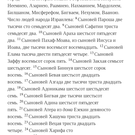
Неемиею, Азариею, Раамиею, Нахманием, Мардохеем,
Билшаном, Мисферефом, Бигваем, Нехумом, Вааною.
8
Число людей народа Израилева:
Сыновей Пароша две
9
тысячи сто семьдесят два.
Сыновей Сафатии триста
10
семьдесят два.
Сыновей Араха шестьсот пятьдесят
11
два.
Сыновей Пахаф-Моава, из сыновей Иисуса и
12
Иоава, две тысячи восемьсот восемнадцать.
Сыновей
13
Елама тысяча двести пятьдесят четыре.
Сыновей
14
Заффу восемьсот сорок пять.
Сыновей Закхая семьсот
15
шестьдесят.
Сыновей Биннуя шестьсот сорок
16
восемь.
Сыновей Бевая шестьсот двадцать
17
восемь.
Сыновей Азгада две тысячи триста двадцать
18
два.
Сыновей Адоникама шестьсот шестьдесят
19
семь.
Сыновей Бигвая две тысячи шестьсот
20
семь.
Сыновей Адина шестьсот пятьдесят
21
пять.
Сыновей Атера из
дома
Езекии девяносто
22
восемь.
Сыновей Хашума триста двадцать
23
восемь.
Сыновей Вецая триста двадцать
24
четыре.
Сыновей Харифа сто