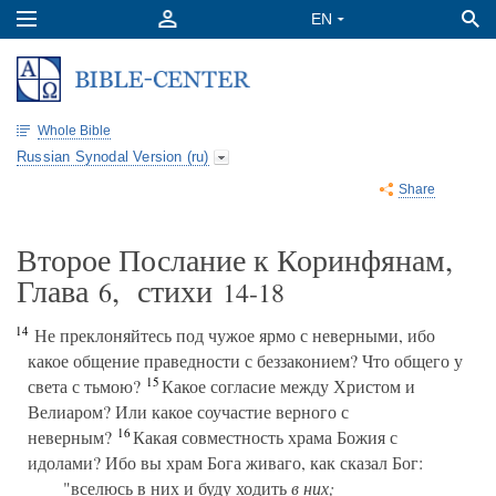
Whole Bible
Russian Synodal Version (ru)
Share
Второе Послание к Коринфянам,
Глава
, стихи
6
14-18
14
Не преклоняйтесь под чужое ярмо с неверными, ибо
какое общение праведности с беззаконием? Что общего у
15
света с тьмою?
Какое согласие между Христом и
Велиаром? Или какое соучастие верного с
16
неверным?
Какая совместность храма Божия с
идолами? Ибо вы храм Бога живаго, как сказал Бог:
"вселюсь в них и буду ходить
в них;