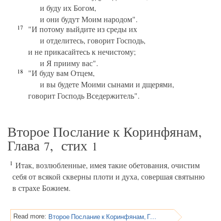
и буду их Богом,
и они будут Моим народом".
17
"И потому выйдите из среды их
и отделитесь, говорит Господь,
и не прикасайтесь к нечистому;
и Я прииму вас".
18
"И буду вам Отцем,
и вы будете Моими сынами и дщерями,
говорит Господь Вседержитель".
Второе Послание к Коринфянам,
Глава
, стих
7
1
1
Итак, возлюбленные, имея такие обетования, очистим
себя от всякой скверны плоти и духа, совершая святыню
в страхе Божием.
Второе Послание к Коринфянам, Глава 7
Read more: