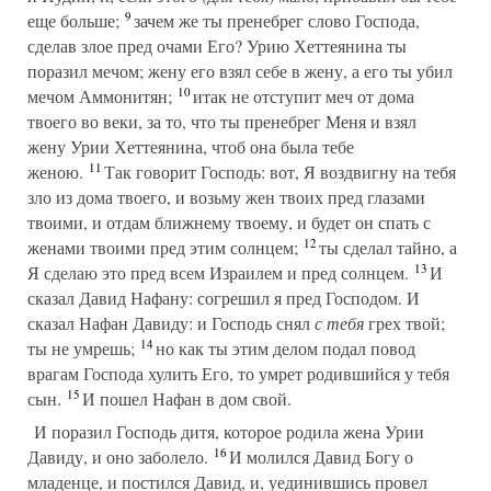
9
еще больше;
зачем же ты пренебрег слово Господа,
сделав злое пред очами Его? Урию Хеттеянина ты
поразил мечом; жену его взял себе в жену, а его ты убил
10
мечом Аммонитян;
итак не отступит меч от дома
твоего во веки, за то, что ты пренебрег Меня и взял
жену Урии Хеттеянина, чтоб она была тебе
11
женою.
Так говорит Господь: вот, Я воздвигну на тебя
зло из дома твоего, и возьму жен твоих пред глазами
твоими, и отдам ближнему твоему, и будет он спать с
12
женами твоими пред этим солнцем;
ты сделал тайно, а
13
Я сделаю это пред всем Израилем и пред солнцем.
И
сказал Давид Нафану: согрешил я пред Господом. И
сказал Нафан Давиду: и Господь снял
с тебя
грех твой;
14
ты не умрешь;
но как ты этим делом подал повод
врагам Господа хулить Его, то умрет родившийся у тебя
15
сын.
И пошел Нафан в дом свой.
И поразил Господь дитя, которое родила жена Урии
16
Давиду, и оно заболело.
И молился Давид Богу о
младенце, и постился Давид, и, уединившись провел