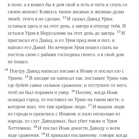
в поле, а я вошел бы в дом свой и есть и пить и спать со
своею женою! Клянусь твоею жизнью и жизнью души
12
твоей, этого я не сделаю.
И сказал Давид Урии:
останься здесь и на этот день, а завтра я отпущу тебя. И
13
остался Урия в Иерусалиме на этот день до завтра.
И
пригласил его Давид, и ел
Урия
пред ним и пил, и
напоил его
Давид.
Но вечером
Урия
пошел спать на
постель свою с рабами господина своего, а в свой дом
не пошел.
14
Поутру Давид написал письмо к Иоаву и послал
его
с
15
Уриею.
В письме он написал так: поставьте Урию там,
где
будет
самое сильное сражение, и отступите от него,
16
чтоб он был поражен и умер.
Посему, когда Иоав
осаждал город, то поставил он Урию на таком месте, о
17
котором знал, что там храбрые люди.
И вышли люди
из города и сразились с Иоавом, и пало несколько из
народа, из слуг Давидовых; был убит также и Урия
18
Хеттеянин.
И послал Иоав донести Давиду о всем
19
ходе сражения.
И приказал посланному, говоря: когда