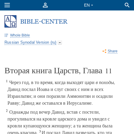
Whole Bible
Russian Synodal Version (ru)
Share
Вторая книга Царств, Глава
11
1
Через год, в то время, когда выходят цари
в походы,
Давид послал Иоава и слуг своих с ним и всех
Израильтян; и они поразили Аммонитян и осадили
Равву; Давид же оставался в Иерусалиме.
2
Однажды под вечер Давид, встав с постели,
прогуливался на кровле царского дома и увидел с
кровли купающуюся женщину; а та женщина была
3
очень красива.
И послал Давид разведать, кто эта