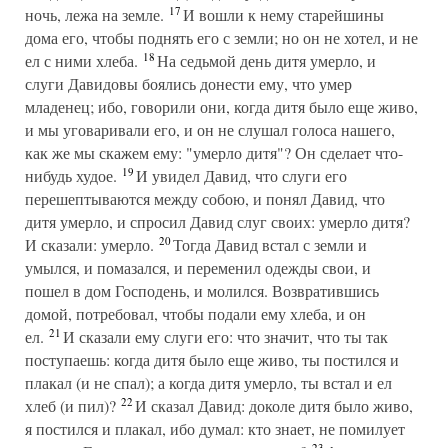
17
ночь, лежа на земле.
И вошли к нему старейшины
дома его, чтобы поднять его с земли; но он не хотел, и не
18
ел с ними хлеба.
На седьмой день дитя умерло, и
слуги Давидовы боялись донести ему, что умер
младенец; ибо, говорили они, когда дитя было еще живо,
и мы уговаривали его, и он не слушал голоса нашего,
как же мы скажем ему: "умерло дитя"? Он сделает что-
19
нибудь худое.
И увидел Давид, что слуги его
перешептываются между собою, и понял Давид, что
дитя умерло, и спросил Давид слуг своих: умерло дитя?
20
И сказали: умерло.
Тогда Давид встал с земли и
умылся, и помазался, и переменил одежды свои, и
пошел в дом Господень, и молился. Возвратившись
домой, потребовал, чтобы подали ему хлеба, и он
21
ел.
И сказали ему слуги его: что значит, что ты так
поступаешь: когда дитя было еще живо, ты постился и
плакал (и не спал); а когда дитя умерло, ты встал и ел
22
хлеб (и пил)?
И сказал Давид: доколе дитя было живо,
я постился и плакал, ибо думал: кто знает, не помилует
23