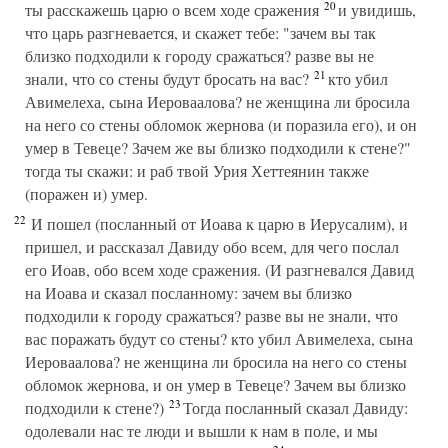
20
ты расскажешь царю о всем ходе сражения
и увидишь,
что царь разгневается, и скажет тебе: "зачем вы так
близко подходили к городу сражаться? разве вы не
21
знали, что со стены будут бросать на вас?
кто убил
Авимелеха, сына Иероваалова? не женщина ли бросила
на него со стены обломок жернова (и поразила его), и он
умер в Тевеце? Зачем же вы близко подходили к стене?"
тогда ты скажи: и раб твой Урия Хеттеянин также
(поражен и) умер.
22
И пошел (посланный от Иоава к царю в Иерусалим), и
пришел, и рассказал Давиду обо всем, для чего послал
его Иоав, обо всем ходе сражения. (И разгневался Давид
на Иоава и сказал посланному: зачем вы близко
подходили к городу сражаться? разве вы не знали, что
вас поражать будут со стены? кто убил Авимелеха, сына
Иероваалова? не женщина ли бросила на него со стены
обломок жернова, и он умер в Тевеце? Зачем вы близко
23
подходили к стене?)
Тогда посланный сказал Давиду:
одолевали нас те люди и вышли к нам в поле, и мы