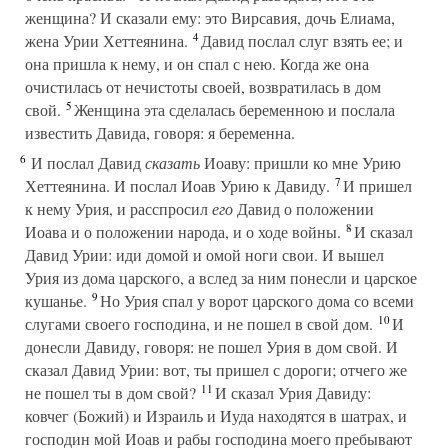
женщина? И сказали ему: это Вирсавия, дочь Елиама,
4
жена Урии Хеттеянина.
Давид послал слуг взять ее; и
она пришла к нему, и он спал с нею. Когда же она
очистилась от нечистоты своей, возвратилась в дом
5
свой.
Женщина эта сделалась беременною и послала
известить Давида, говоря: я беременна.
6
И послал Давид
сказать
Иоаву: пришли ко мне Урию
7
Хеттеянина. И послал Иоав Урию к Давиду.
И пришел
к нему Урия, и расспросил
его
Давид о положении
8
Иоава и о положении народа, и о ходе войны.
И сказал
Давид Урии: иди домой и омой ноги свои. И вышел
Урия из дома царского, а вслед за ним понесли и царское
9
кушанье.
Но Урия спал у ворот царского дома со всеми
10
слугами своего господина, и не пошел в свой дом.
И
донесли Давиду, говоря: не пошел Урия в дом свой. И
сказал Давид Урии: вот, ты пришел с дороги; отчего же
11
не пошел ты в дом свой?
И сказал Урия Давиду:
ковчег (Божий) и Израиль и Иуда находятся в шатрах, и
господин мой Иоав и рабы господина моего пребывают