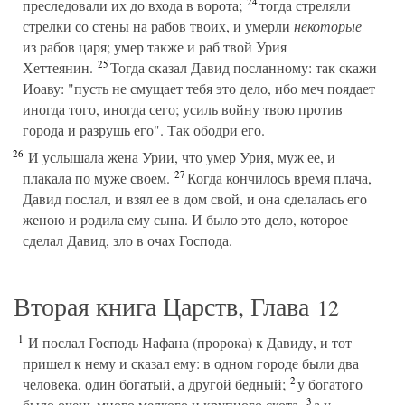
24
преследовали их до входа в ворота;
тогда стреляли
стрелки со стены на рабов твоих, и умерли
некоторые
из рабов царя; умер также и раб твой Урия
25
Хеттеянин.
Тогда сказал Давид посланному: так скажи
Иоаву: "пусть не смущает тебя это дело, ибо меч поядает
иногда того, иногда сего; усиль войну твою против
города и разрушь его". Так ободри его.
26
И услышала жена Урии, что умер Урия, муж ее, и
27
плакала по муже своем.
Когда кончилось время плача,
Давид послал, и взял ее в дом свой, и она сделалась его
женою и родила ему сына. И было это дело, которое
сделал Давид, зло в очах Господа.
Вторая книга Царств, Глава
12
1
И послал Господь Нафана (пророка) к Давиду, и тот
пришел к нему и сказал ему: в одном городе были два
2
человека, один богатый, а другой бедный;
у богатого
3
было очень много мелкого и крупного скота,
а у