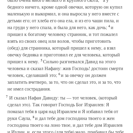
бедного ничего, кроме одной овечки, которую он купил
маленькую и выкормил, и она выросла у него вместе с
детьми его; от хлеба его она ела, и из его чаши пила, и
4
на груди у него спала, и была для него, как дочь;
и
пришел к богатому человеку странник, и тот пожалел
взять из своих овец или волов, чтобы приготовить
(обед) для странника, который пришел к нему, а взял
овечку бедняка и приготовил ее для человека, который
5
пришел к нему.
Сильно разгневался Давид на этого
человека и сказал Нафану: жив Господь! достоин смерти
6
человек, сделавший это;
и за овечку он должен
заплатить вчетверо, за то, что он сделал это, и за то, что
не имел сострадания.
7
И сказал Нафан Давиду: ты — тот человек, (который
сделал это). Так говорит Господь Бог Израилев: Я
помазал тебя в царя над Израилем и Я избавил тебя от
8
руки Саула,
и дал тебе дом господина твоего и жен
господина твоего на лоно твое, и дал тебе дом Израилев
и Иудин, и, если этого (для тебя) мало, прибавил бы тебе