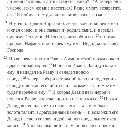
ли меня Господь, и дитя останется живо?
А теперь оно
умерло; зачем же мне поститься? Разве я могу возвратить
его? Я пойду к нему, а оно не возвратится ко мне.
24
И утешил Давид Вирсавию, жену свою, и вошел к ней
и спал с нею; и она (зачала и) родила сына, и нарекла
25
ему имя: Соломон. И Господь возлюбил его
и послал
пророка Нафана, и он нарек ему имя: Иедидиа по слову
Господа.
26
Иоав воевал против Раввы Аммонитской и взял
почти
27
царственный город.
И послал Иоав к Давиду сказать
ему: я нападал на Равву и овладел водою
28
города;
теперь собери остальной народ и подступи к
городу и возьми его; ибо, если я возьму его, то мое имя
29
будет наречено ему.
И собрал Давид весь народ и
30
пошел к Равве, и воевал против нее и взял ее.
И взял
Давид венец царя их с головы его — а в нем было
золота талант и драгоценный камень — и возложил его
Давид на свою голову, и добычи из города вынес очень
31
много.
А народ, бывший в нем, он вывел и положил