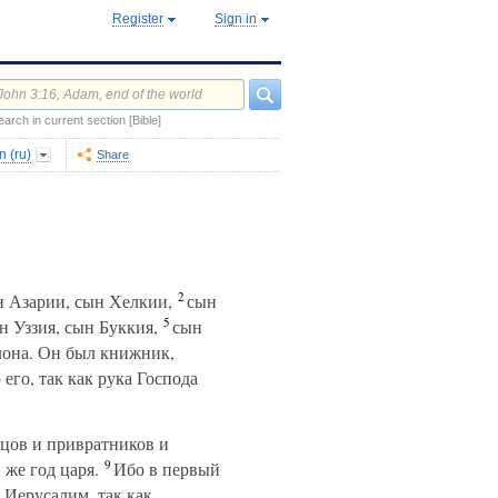
Register
Sign in
earch in current section [Bible]
 (ru)
Share
2
н Азарии, сын Хелкии,
сын
5
н Уззия, сын Буккия,
сын
лона. Он был книжник,
его, так как рука Господа
вцов и привратников и
9
же год царя.
Ибо в первый
 Иерусалим, так как