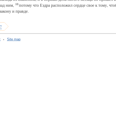
10
над ним,
потому что Ездра расположил сердце свое к тому, что
закону и правде.
 7
t
Site map
v:2.0.3.107