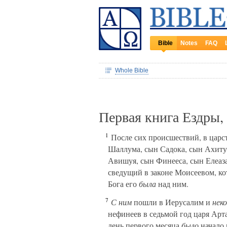
Bible
Notes
FAQ
Whole Bible
Первая книга Ездры,
1
После сих происшествий, в царст
Шаллума, сын Садока, сын Ахиту
Авишуя, сын Финееса, сын Елеаз
сведущий в законе Моисеевом, кот
Бога его
была
над ним.
7
С ним
пошли в Иерусалим и
нек
нефинеев в седьмой год царя Арт
день первого месяца
было
начало 