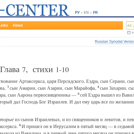
РУ
EN
FR
Links
About
s
Russian Synodal Version
 Глава
, стихи
7
1-10
вование Артаксеркса, царя Персидского, Ездра, сын Сераии, сы
3
4
ва,
сын Амарии, сын Азарии, сын Марайофа,
сын Захарии, сы
6
ара, сын Аарона первосвященника —
сей Ездра вышел из Вави
орый дал Господь Бог Израилев. И дал ему царь все по желанию 
оторые
из сынов Израилевых, и из священников и левитов, и пе
8
аксеркса.
И пришел он в Иерусалим в пятый месяц — в седьмой 
выхода из Вавилона, и в первый день пятого месяца он пришел в