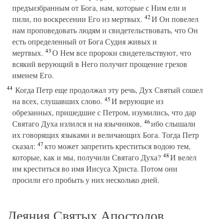
предъизбранным от Бога, нам, которые с Ним ели и
42
пили, по воскресении Его из мертвых.
И Он повелел
нам проповедовать людям и свидетельствовать, что Он
есть определенный от Бога Судия живых и
43
мертвых.
О Нем все пророки свидетельствуют, что
всякий верующий в Него получит прощение грехов
именем Его.
44
Когда Петр еще продолжал эту речь, Дух Святый сошел
45
на всех, слушавших слово.
И верующие из
обрезанных, пришедшие с Петром, изумились, что дар
46
Святаго Духа излился и на язычников,
ибо слышали
их говорящих языками и величающих Бога. Тогда Петр
47
сказал:
кто может запретить креститься водою тем,
48
которые, как и мы, получили Святаго Духа?
И велел
им креститься во имя Иисуса Христа. Потом они
просили его пробыть у них несколько дней.
Деяния Святых Апостолов,