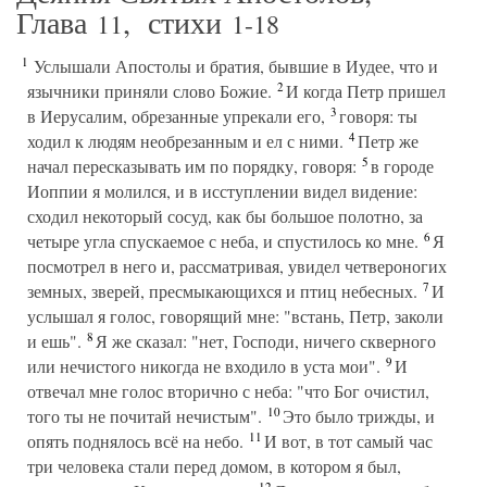
Глава
, стихи
11
1-18
1
Услышали Апостолы и братия, бывшие в Иудее, что и
2
язычники приняли слово Божие.
И когда Петр пришел
3
в Иерусалим, обрезанные упрекали его,
говоря: ты
4
ходил к людям необрезанным и ел с ними.
Петр же
5
начал пересказывать им по порядку, говоря:
в городе
Иоппии я молился, и в исступлении видел видение:
сходил некоторый сосуд, как бы большое полотно, за
6
четыре угла спускаемое с неба, и спустилось ко мне.
Я
посмотрел в него и, рассматривая, увидел четвероногих
7
земных, зверей, пресмыкающихся и птиц небесных.
И
услышал я голос, говорящий мне: "встань, Петр, заколи
8
и ешь".
Я же сказал: "нет, Господи, ничего скверного
9
или нечистого никогда не входило в уста мои".
И
отвечал мне голос вторично с неба: "что Бог очистил,
10
того ты не почитай нечистым".
Это было трижды, и
11
опять поднялось всё на небо.
И вот, в тот самый час
три человека стали перед домом, в котором я был,
12