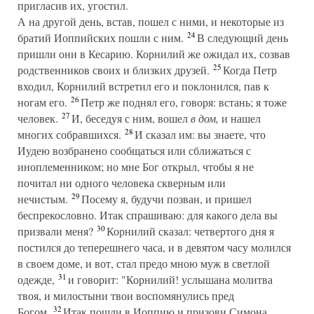
пригласив их, угостил.
А на другой день, встав, пошел с ними, и некоторые из
24
братий Иоппийских пошли с ним.
В следующий день
пришли они в Кесарию. Корнилий же ожидал их, созвав
25
родственников своих и близких друзей.
Когда Петр
входил, Корнилий встретил его и поклонился, пав к
26
ногам его.
Петр же поднял его, говоря: встань; я тоже
27
человек.
И, беседуя с ним, вошел
в дом,
и нашел
28
многих собравшихся.
И сказал им: вы знаете, что
Иудею возбранено сообщаться или сближаться с
иноплеменником; но мне Бог открыл, чтобы я не
почитал ни одного человека скверным или
29
нечистым.
Посему я, будучи позван, и пришел
беспрекословно. Итак спрашиваю: для какого дела вы
30
призвали меня?
Корнилий сказал: четвертого дня я
постился до теперешнего часа, и в девятом часу молился
в своем доме, и вот, стал предо мною муж в светлой
31
одежде,
и говорит: "Корнилий! услышана молитва
твоя, и милостыни твои воспомянулись пред
32
Богом.
Итак пошли в Иоппию и призови Симона,