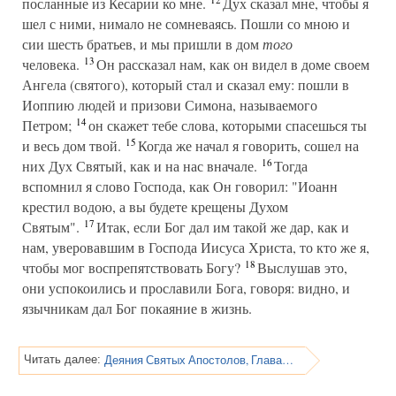
посланные из Кесарии ко мне.
Дух сказал мне, чтобы я
шел с ними, нимало не сомневаясь. Пошли со мною и
сии шесть братьев, и мы пришли в дом
того
13
человека.
Он рассказал нам, как он видел в доме своем
Ангела (святого), который стал и сказал ему: пошли в
Иоппию людей и призови Симона, называемого
14
Петром;
он скажет тебе слова, которыми спасешься ты
15
и весь дом твой.
Когда же начал я говорить, сошел на
16
них Дух Святый, как и на нас вначале.
Тогда
вспомнил я слово Господа, как Он говорил: "Иоанн
крестил водою, а вы будете крещены Духом
17
Святым".
Итак, если Бог дал им такой же дар, как и
нам, уверовавшим в Господа Иисуса Христа, то кто же я,
18
чтобы мог воспрепятствовать Богу?
Выслушав это,
они успокоились и прославили Бога, говоря: видно, и
язычникам дал Бог покаяние в жизнь.
Деяния Святых Апостолов, Глава 11
Читать далее: