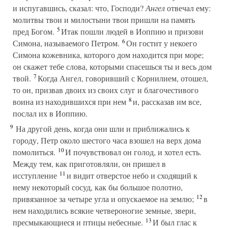
и испугавшись, сказал: что, Господи?
Ангел
отвечал ему:
молитвы твои и милостыни твои пришли на память
5
пред Богом.
Итак пошли людей в Иоппию и призови
6
Симона, называемого Петром.
Он гостит у некоего
Симона кожевника, которого дом находится при море;
он скажет тебе слова, которыми спасешься ты и весь дом
7
твой.
Когда Ангел, говоривший с Корнилием, отошел,
то он, призвав двоих из своих слуг и благочестивого
8
воина из находившихся при нем
и, рассказав им все,
послал их в Иоппию.
9
На другой день, когда они шли и приближались к
городу, Петр около шестого часа взошел на верх дома
10
помолиться.
И почувствовал он голод, и хотел есть.
Между тем, как приготовляли, он пришел в
11
исступление
и видит отверстое небо и сходящий к
нему некоторый сосуд, как бы большое полотно,
12
привязанное за четыре угла и опускаемое на землю;
в
нем находились всякие четвероногие земные, звери,
13
пресмыкающиеся и птицы небесные.
И был глас к