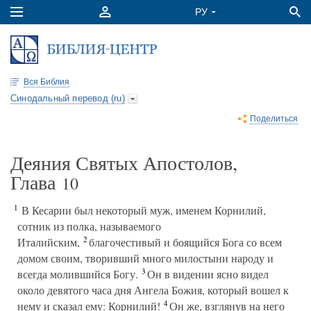
Вся Библия
Синодальный перевод (ru)
Поделиться
Деяния Святых Апостолов,
Глава
10
1
В Кесарии был некоторый муж, именем Корнилий,
сотник из полка, называемого
2
Италийским,
благочестивый и боящийся Бога со всем
домом своим, творивший много милостыни народу и
3
всегда молившийся Богу.
Он в видении ясно видел
около девятого часа дня Ангела Божия, который вошел к
4
нему и сказал ему: Корнилий!
Он же, взглянув на него