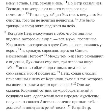
14
нему: встань, Петр, заколи и ешь.
Но Петр сказал: нет,
Господи, я никогда не ел ничего скверного или
15
нечистого.
Тогда в другой раз
был
глас к нему: что Бог
16
очистил, того ты не почитай нечистым.
Это было
трижды; и сосуд опять поднялся на небо.
17
Когда же Петр недоумевал в себе, что бы значило
видение, которое он видел, — вот, мужи, посланные
Корнилием, расспросив о доме Симона, остановились у
18
ворот,
и, крикнув, спросили: здесь ли Симон,
19
называемый Петром?
Между тем, как Петр размышлял
о видении, Дух сказал ему: вот, три человека ищут
20
тебя;
встань, сойди и иди с ними, нимало не
21
сомневаясь; ибо Я послал их.
Петр, сойдя к людям,
присланным к нему от Корнилия, сказал: я тот, которого
22
вы ищете; за каким делом пришли вы?
Они же
сказали: Корнилий сотник, муж добродетельный и
боящийся Бога, одобряемый всем народом Иудейским,
получил от святаго Ангела повеление призвать тебя в
23
дом свой и послушать речей твоих.
Тогда Петр,