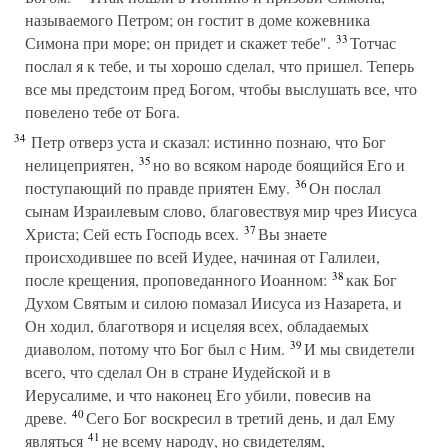
называемого Петром; он гостит в доме кожевника
33
Симона при море; он придет и скажет тебе".
Тотчас
послал я к тебе, и ты хорошо сделал, что пришел. Теперь
все мы предстоим пред Богом, чтобы выслушать все, что
повелено тебе от Бога.
34
Петр отверз уста и сказал: истинно познаю, что Бог
35
нелицеприятен,
но во всяком народе боящийся Его и
36
поступающий по правде приятен Ему.
Он послал
сынам Израилевым слово, благовествуя мир чрез Иисуса
37
Христа; Сей есть Господь всех.
Вы знаете
происходившее по всей Иудее, начиная от Галилеи,
38
после крещения, проповеданного Иоанном:
как Бог
Духом Святым и силою помазал Иисуса из Назарета, и
Он ходил, благотворя и исцеляя всех, обладаемых
39
диаволом, потому что Бог был с Ним.
И мы свидетели
всего, что сделал Он в стране Иудейской и в
Иерусалиме, и что наконец Его убили, повесив на
40
древе.
Сего Бог воскресил в третий день, и дал Ему
41
являться
не всему народу, но свидетелям,