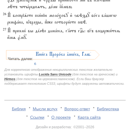
є3дA заколє1ніz и3 трє1бы принесо1сте ми2 въ пусты1ни
лётъ четы1редесzть, до1ме ї}левъ;
26
И# воспріsсте ски1нію моло1хову и3 ѕвэздY бо1га вaшегw
ремфaна, њ1бразы, ±же сотвори1сте себЁ.
27
И# преселю1 вы дaлэе дамaска, гlетъ гDь: бг7ъ вседержи1тель
и4мz є3мY.
Кни1га Проро1ка ґмHса, ГлавA
Читать далее:
6
Для корректного отображения некириллических текстов желательно
установить шрифты
Lucida Sans Unicode
(для текстов на греческом) и
Hirmos
(для текстов на церковнославянском). Если Ваш браузер
поддерживает технологию CSS3, шрифты будут загружены автоматически.
Библия
Мысли вслух
Вопрос-ответ
Библиотека
Ссылки
О проекте
Карта сайта
Дизайн и разработка: ©2001–2026