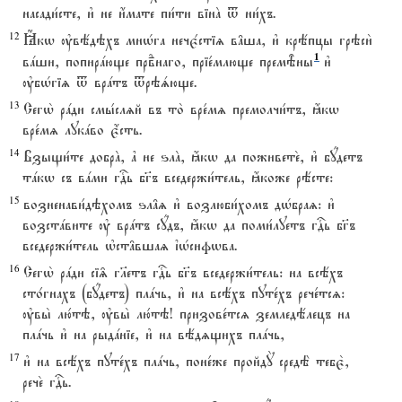
насади1сте, и3 не и4мате пи1ти вінA t ни1хъ.
12
Ћкw ўвёдэхъ мнHга нечє1стіz в†ша, и3 крёпцы грэси2
1
вaши, попирaюще првdнаго, пріе1млюще премBны
и3
ўбHгіz t врaтъ tрэsюще.
13
Сегw2 рaди смы1слzй въ то2 вре1мz премолчи1тъ, ћкw
вре1мz лукaво є4сть.
14
Взыщи1те добрA, ґ не ѕлA, ћкw да поживете2, и3 бyдетъ
тaкw съ вaми гDь бг7ъ вседержи1тель, ћкоже рёсте:
15
возненави1дэхомъ ѕл†z и3 возлюби1хомъ дHбраz: и3
возстaвите ў врaтъ сyдъ, ћкw да поми1луетъ гDь бг7ъ
вседержи1тель њст†вшаz їHсифwва.
16
Сегw2 рaди сі‰ гlетъ гDь бг7ъ вседержи1тель: на всёхъ
сто1гнахъ (бyдетъ) плaчь, и3 на всёхъ путе1хъ рече1тсz:
ўвы2 лю1тэ, ўвы2 лю1тэ! призове1тсz земледёлецъ на
плaчь и3 на рыдaніе, и3 на вёдzщихъ плaчь,
17
и3 на всёхъ путе1хъ плaчь, поне1же пройдY средЁ тебє2,
рече2 гDь.