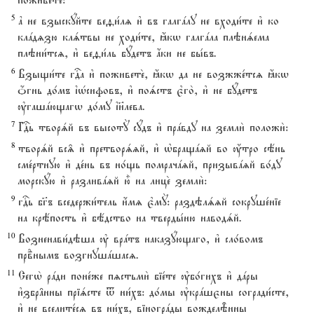
поживете2:
5
ґ не взыскyйте веfи1лz и3 въ галгaлу не входи1те и3 ко
клaдzзю клsтвы не ходи1те, ћкw галгaла плэнsема
плэни1тсz, и3 веfи1ль бyдетъ ѓки не бы1въ.
6
Взыщи1те гDа и3 поживете2, ћкw да не возжже1тсz ћкw
џгнь до1мъ їHсифовъ, и3 поsстъ є3го2, и3 не бyдетъ
ўгашaющагw до1му ї}лева.
7
ГDь творsй въ высотY сyдъ и3 прaвду на земли2 положи2:
8
творsй вс‰ и3 претворszй, и3 њбращazй во ќтро сёнь
сме1ртную и3 де1нь въ но1щь помрачazй, призывazй во1ду
морскyю и3 разливazй ю5 на лице2 земли2:
9
гDь бг7ъ вседержи1тель и4мz є3мY: раздэлszй сокруше1ніе
на крёпость и3 бёдство на тверды1ню наводsй.
10
Возненави1дэша ў врaтъ наказyющаго, и3 сло1вомъ
првdнымъ возгнушaшасz.
11
Сегw2 рaди поне1же пzстьми2 біе1те ўбо1гихъ и3 дaры
и3збр†нны пріsсте t ни1хъ: до1мы ўкрaшєны согради1сте,
и3 не вселите1сz въ ни1хъ, віногрaды вожделBнны