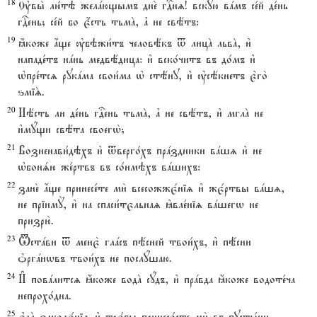
18
Ўвы2 лю1тэ желaющымъ дне2 гDнz! вскyю вaмъ се1й де1нь
гDень; се1й бо є4сть тьмA, ґ не свётъ:
19
ћкоже ѓще ўбэжи1тъ человёкъ t лицA львA, и3
нападе1тъ нaнь медвёдица: и3 вско1читъ въ до1мъ и3
њпре1тсz рукaма свои1ма њ стёну, и3 ўсёкнетъ є3го2
ѕміS.
20
Нёсть ли де1нь гDень тьмA, ґ не свётъ, и3 мглA не
и3мyщи свёта своегw2;
21
Возненави1дэхъ и3 tверго1хъ прaздники вaшz и3 не
њбонsю же1ртвъ въ со1нмэхъ вaшихъ:
22
зане2 ѓще принесе1те ми2 всесожжє1ніz и3 жє1ртвы вaшz,
не пріимY, и3 на спаси1тєльнаz kвле1ніz вaшегw не
призрю2.
23
Tстaви t менє2 глaсъ пёсней твои1хъ, и3 пёсни
nргaнwвъ твои1хъ не послyшаю.
24
И# повaлитсz ћкоже водA сyдъ, и3 прaвда ћкоже водоте1ча
непрохо1дна.
25