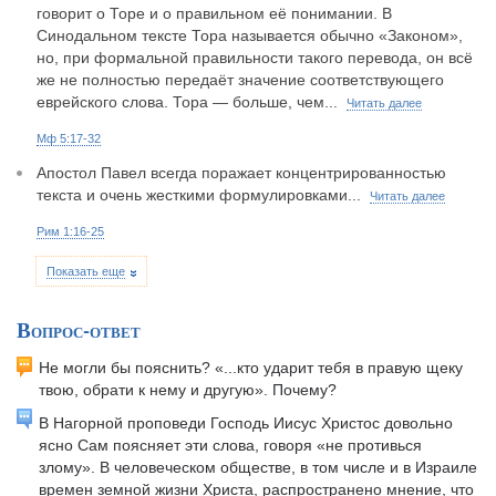
говорит о Торе и о правильном её понимании. В
Синодальном тексте Тора называется обычно «Законом»,
но, при формальной правильности такого перевода, он всё
же не полностью передаёт значение соответствующего
еврейского слова. Тора — больше, чем...
Читать далее
Мф 5:17-32
Апостол Павел всегда поражает концентрированностью
текста и очень жесткими формулировками...
Читать далее
Рим 1:16-25
Показать еще
Вопрос-ответ
Не могли бы пояснить? «...кто ударит тебя в правую щеку
твою, обрати к нему и другую». Почему?
В Нагорной проповеди Господь Иисус Христос довольно
ясно Сам поясняет эти слова, говоря «не противься
злому». В человеческом обществе, в том числе и в Израиле
времен земной жизни Христа, распространено мнение, что