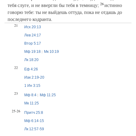
26
тебя слуге, и не ввергли бы тебя в темницу;
истинно
говорю тебе: ты не выйдешь оттуда, пока не отдашь до
последнего кодранта.
21
Исх 20:13
Лев 24:17
Втор 5:17
Мф 19:18
Мк 10:19
Лк 18:20
22
Еф 4:26
Иак 2:19-20
1 Ин 3:15
23
Мф 8:4
Мф 11:25
Мк 11:25
25-26
Притч 25:8
Мф 6:14-15
Лк 12:57-59