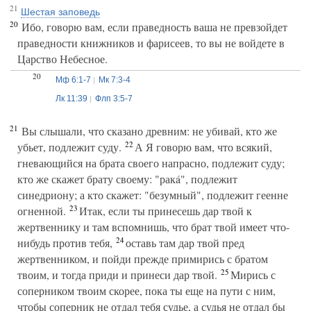
21
Шестая заповедь
20
Ибо, говорю вам, если праведность ваша не превзойдет
праведности книжников и фарисеев, то вы не войдете в
Царство Небесное.
20
Мф 6:1-7
Мк 7:3-4
Лк 11:39
Флп 3:5-7
21
Вы слышали, что сказано древним: не убивай, кто же
22
убьет, подлежит суду.
А Я говорю вам, что всякий,
гневающийся на брата своего напрасно, подлежит суду;
кто же скажет брату своему: "ракá", подлежит
синедриону; а кто скажет: "безумный", подлежит геенне
23
огненной.
Итак, если ты принесешь дар твой к
жертвеннику и там вспомнишь, что брат твой имеет что-
24
нибудь против тебя,
оставь там дар твой пред
жертвенником, и пойди прежде примирись с братом
25
твоим, и тогда приди и принеси дар твой.
Мирись с
соперником твоим скорее, пока ты еще на пути с ним,
чтобы соперник не отдал тебя судье, а судья не отдал бы