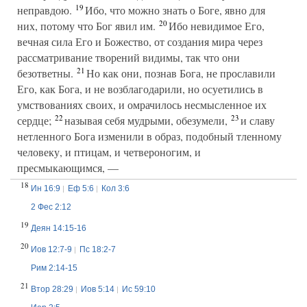
19
неправдою.
Ибо, что можно знать о Боге, явно для
20
них, потому что Бог явил им.
Ибо невидимое Его,
вечная сила Его и Божество, от создания мира через
рассматривание творений видимы, так что они
21
безответны.
Но как они, познав Бога, не прославили
Его, как Бога, и не возблагодарили, но осуетились в
умствованиях своих, и омрачилось несмысленное их
22
23
сердце;
называя себя мудрыми, обезумели,
и славу
нетленного Бога изменили в образ, подобный тленному
человеку, и птицам, и четвероногим, и
пресмыкающимся, —
18
Ин 16:9
Еф 5:6
Кол 3:6
2 Фес 2:12
19
Деян 14:15-16
20
Иов 12:7-9
Пс 18:2-7
Рим 2:14-15
21
Втор 28:29
Иов 5:14
Ис 59:10