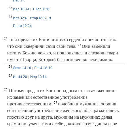
Иер 2:5
22
Иер 10:14
1 Кор 1:20
23
Исх 32:4
Втор 4:15-19
Прем 12:24
24
то и предал их Бог в похотях сердец их нечистоте, так
25
что они сквернили сами свои тела.
Они заменили
истину Божию ложью, и поклонялись, и служили твари
вместо Творца, Который благословен во веки, аминь.
24
Деян 14:16
Еф 4:18-19
25
Ис 44:20
Иер 10:14
26
Потому предал их Бог постыдным страстям: женщины
их заменили естественное употребление
27
противоестественным;
подобно и мужчины, оставив
естественное употребление женского пола, разжигались
похотью друг на друга, мужчины на мужчинах делая
срам и получая в самих себе должное возмездие за свое