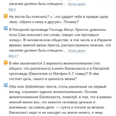
насилие должно быть отмщено...
Читать далее
Мф 5
Не могли бы пояснить? «...кто ударит тебя в правую щеку
твою, обрати к нему и другую». Почему?
В Нагорной проповеди Господь Иисус Христос довольно
ясно Сам поясняет эти слова, говоря «не противься
злому». В человеческом обществе, в том числе и в Израиле
времен земной жизни Христа, распространено мнение, что
насилие должно быть отмщено...
Читать далее
Мф 5-7
В чём заключаются 2 варианта жизнепонимания (что
общего, что различного) в книге Екклесиаста и в Нагорной
проповеди (Евангелие от Матфея 5-7 главы)? В чём
состоит цель, смысл и ценность жизни?
Оба этих библейских текста, столь различные на первый
взгляд, отражают единое жизнепонимание. Основа
жизнепонимания Екклесиаста, пожалуй, в том, что в рамках
земной жизни все, что кажется человеку ценным и
значимым, на самом деле — суета и погоня за ветром.
Екклесиаст ищет и не находит на земле ничего, к чему