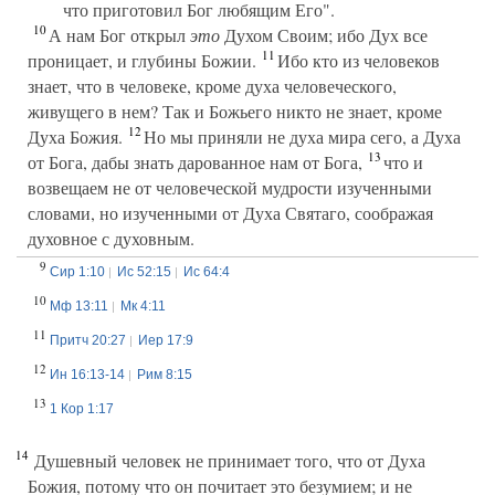
что приготовил Бог любящим Его".
10
А нам Бог открыл
это
Духом Своим; ибо Дух все
11
проницает, и глубины Божии.
Ибо кто из человеков
знает, что в человеке, кроме духа человеческого,
живущего в нем? Так и Божьего никто не знает, кроме
12
Духа Божия.
Но мы приняли не духа мира сего, а Духа
13
от Бога, дабы знать дарованное нам от Бога,
что и
возвещаем не от человеческой мудрости изученными
словами, но изученными от Духа Святаго, соображая
духовное с духовным.
9
Сир 1:10
Ис 52:15
Ис 64:4
10
Мф 13:11
Мк 4:11
11
Притч 20:27
Иер 17:9
12
Ин 16:13-14
Рим 8:15
13
1 Кор 1:17
14
Душевный человек не принимает того, что от Духа
Божия, потому что он почитает это безумием; и не