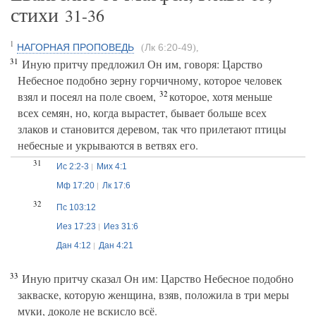
стихи
31-36
1
НАГОРНАЯ ПРОПОВЕДЬ
Лк 6:20-49
(
)
,
31
Иную притчу предложил Он им, говоря: Царство
Небесное подобно зерну горчичному, которое человек
32
взял и посеял на поле своем,
которое, хотя меньше
всех семян, но, когда вырастет, бывает больше всех
злаков и становится деревом, так что прилетают птицы
небесные и укрываются в ветвях его.
31
Ис 2:2-3
Мих 4:1
Мф 17:20
Лк 17:6
32
Пс 103:12
Иез 17:23
Иез 31:6
Дан 4:12
Дан 4:21
33
Иную притчу сказал Он им: Царство Небесное подобно
закваске, которую женщина, взяв, положила в три меры
муки, доколе не вскисло всё.