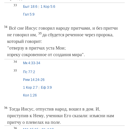
33
Быт 18:6
1 Кор 5:6
Гал 5:9
34
Всё сие Иисус говорил народу притчами, и без притчи
35
не говорил им,
да сбудется реченное через пророка,
который говорит:
"отверзу в притчах уста Мои;
изреку сокровенное от создания мира".
34
Мк 4:33-34
35
Пс 77:2
Рим 14:24-26
1 Кор 2:7
Еф 3:9
Кол 1:26
36
Тогда Иисус, отпустив народ, вошел в дом. И,
приступив к Нему, ученики Его сказали: изъясни нам
притчу о плевелах на поле.
36