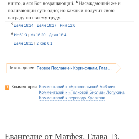
8
ничто, а
все
Бог возращающий.
Насаждающий же и
поливающий суть одно; но каждый получит свою
награду по своему труду.
5
Деян 18:24
Деян 18:27
Рим 12:6
6
Ис 61:3
Мк 16:20
Деян 18:4
Деян 18:11
2 Кор 6:1
Первое Послание к Коринфянам, Глава 3
Читать далее:
Комментарии:
Комментарий к «Брюссельской Библии»
Комментарий к «Толковой Библии» Лопухина
Комментарий к переводу Кулакова
Евангелие от Матфея, Глава
,
13