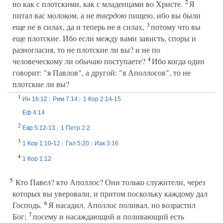
2
но как с плотскими, как с младенцами во Христе.
Я
питал вас молоком, а не
твердою
пищею, ибо вы были
3
еще не в силах, да и теперь не в силах,
потому что вы
еще плотские. Ибо если между вами зависть, споры и
разногласия, то не плотские ли вы? и не по
4
человеческому ли
обычаю
поступаете?
Ибо когда один
говорит: "я Павлов", а другой: "я Аполлосов", то не
плотские ли вы?
1
Ин 16:12
Рим 7:14
1 Кор 2:14-15
Еф 4:14
2
Евр 5:12-13
1 Петр 2:2
3
1 Кор 1:10-12
Гал 5:20
Иак 3:16
4
1 Кор 1:12
5
Кто Павел? кто Аполлос? Они только служители, через
которых вы уверовали, и притом поскольку каждому дал
6
Господь.
Я насадил, Аполлос поливал, но возрастил
7
Бог;
посему и насаждающий и поливающий есть