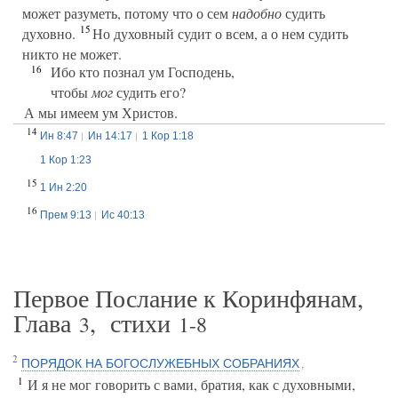
может разуметь, потому что о сем
надобно
судить
15
духовно.
Но духовный судит о всем, а о нем судить
никто не может.
16
Ибо кто познал ум Господень,
чтобы
мог
судить его?
А мы имеем ум Христов.
14
Ин 8:47
Ин 14:17
1 Кор 1:18
1 Кор 1:23
15
1 Ин 2:20
16
Прем 9:13
Ис 40:13
Первое Послание к Коринфянам,
Глава
, стихи
3
1-8
2
ПОРЯДОК НА БОГОСЛУЖЕБНЫХ СОБРАНИЯХ
,
1
И я не мог говорить с вами, братия, как с духовными,