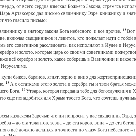
твердо, от всего сердца взыскал Божьего Закона, стремясь испол
Царь Артаксеркс дал письмо священнику Эзре, книжнику и знат
т что гласило письмо:
13
вященнику и знатоку закона Бога небесного, и всё прочее.
Вот 
ве, включая священников и левитов, кто пожелает идти с тобой 
мь его советников расследовать, как исполняют в Иудее и Иерус
серебро и золото, которые царь со своими советниками пожертво
кже всё серебро и золото, какое соберешь в Вавилонии и какое 
 Иерусалиме.
 купи быков, баранов, ягнят, зерно и вино для жертвоприношен
18
е.
А с остатками этого золота и серебра ты и твои братья може
19
шего Бога.
Утварь, которая передана тебе для богослужения в 
то еще понадобится для Храма твоего Бога, что сочтешь нужным
всем казначеям Заречья: что ни попросит у вас священник Эзра, з
ебра – до ста талантов, зерна – до ста коров, вина – до ста батов,
ого всё должно делаться в точности по указу Бога небесного – 
24