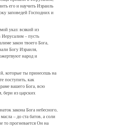
нить его и научить Израиль
оку заповедей Господних и
мой указ: всякий из
в Иерусалим – пусть
алиме закон твоего Бога,
вали Богу Израиля,
пожертвуют народ и
ий, которые ты принесешь на
те поступить, как
Храме вашего Бога, всю
, бери из царских
наток закона Бога небесного,
 масла – до ста батов, а соли
не то прогневается Он на