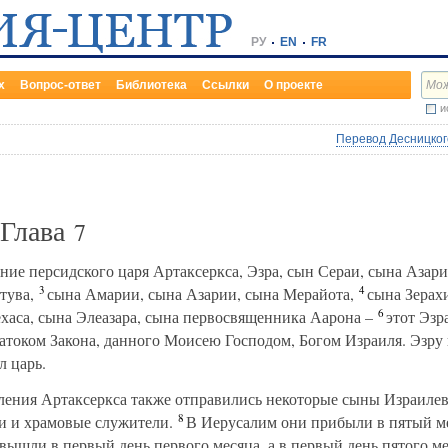
РУ
EN
FR
х
Вопрос-ответ
Библиотека
Ссылки
О проекте
и
Перевод Десницкого
 Глава
7
ние персидского царя Артаксеркса, Эзра, сын Сераи, сына Азар
3
4
тува,
сына Амарии, сына Азарии, сына Мерайота,
сына Зерахи
6
аса, сына Элеазара, сына первосвященника Аарона –
этот Эзр
током Закона, данного Моисею Господом, Богом Израиля. Эзру п
л царь.
ления Артаксеркса также отправились некоторые сыны Израилев
8
и и храмовые служители.
В Иерусалим они прибыли в пятый ме
ышли в первый день первого месяца, а в первый день пятого м