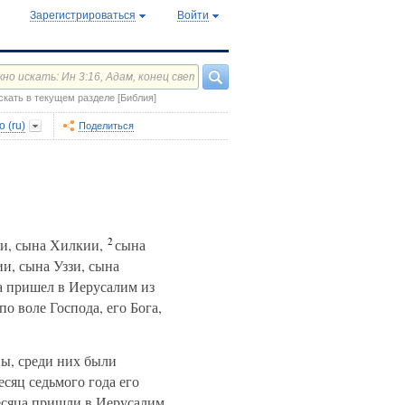
Зарегистрироваться
Войти
скать в текущем разделе [Библия]
 (ru)
Поделиться
2
ии, сына Хилкии,
сына
и, сына Уззи, сына
а пришел в Иерусалим из
о воле Господа, его Бога,
ы, среди них были
сяц седьмого года его
есяца пришли в Иерусалим,