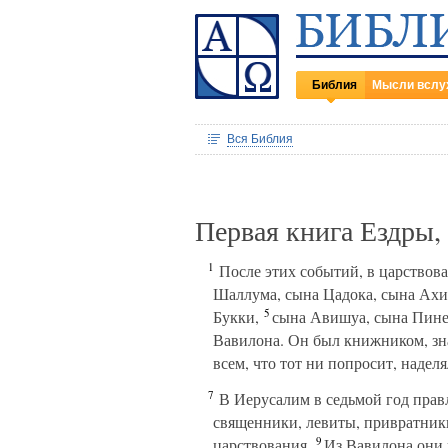
Библия
Мысли вслу
Вся Библия
Первая книга Ездры,
1
После этих событий, в царствова
Шаллума, сына Цадока, сына Ахи
5
Букки,
сына Авишуа, сына Пинех
Вавилона. Он был книжником, зна
всем, что тот ни попросит, наделя
7
В Иерусалим в седьмой год прав
священники, левиты, привратник
9
царствования.
Из Вавилона они в