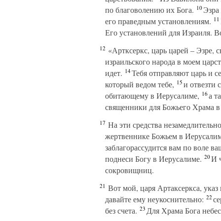
10
по благоволению их Бога.
Эзра 
11
его праведным установлениям.
Его установлений для Израиля. Во
12
«Артксеркс, царь царей – Эзре, с
израильского народа в моем царст
14
идет.
Тебя отправляют царь и се
15
который ведом тебе,
и отвезти 
16
обитающему в Иерусалиме,
а та
священники для Божьего Храма в
17
На эти средства незамедлительно
жертвеннике Божьем в Иерусалим
заблагорассудится вам по воле ва
20
поднеси Богу в Иерусалиме.
И ч
сокровищниц.
21
Вот мой, царя Артаксеркса, указ 
22
давайте ему неукоснительно:
сер
23
без счета.
Для Храма Бога небесн