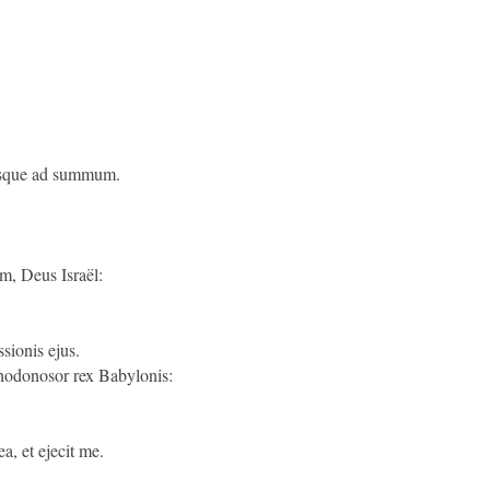
 usque ad summum.
m, Deus Israël:
sionis ejus.
odonosor rex Babylonis:
a, et ejecit me.