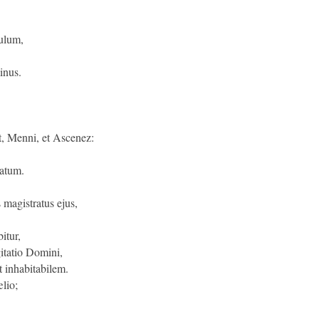
gulum,
inus.
t, Menni, et Ascenez:
atum.
 magistratus ejus,
itur,
itatio Domini,
t inhabitabilem.
lio;