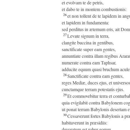
et evolvam te de petris,
et dabo te in montem combustionis:
26
et non tollent de te lapidem in an
et lapidem in fundamenta:
sed perditus in æternum eris, ait Dom
27
Levate signum in terra,
clangite buccina in gentibus,
sanctificate super eam gentes,
annuntiate contra illam regibus Arara
numerate contra eam Taphsar,
adducite equum quasi bruchum acule
28
Sanctificate contra eam gentes,
reges Mediæ, duces ejus, et universos
cunctamque terram potestatis ejus.
29
Et commovebitur terra et conturbab
quia evigilabit contra Babylonem cog
ut ponat terram Babylonis desertam e
30
Cessaverunt fortes Babylonis a præ
habitaverunt in præsidiis:
devoratum est robur eorum,