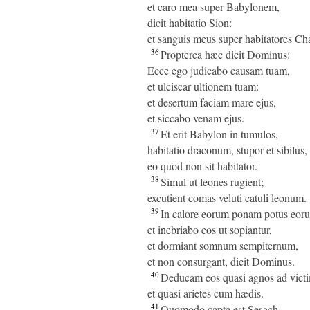
et caro mea super Babylonem,
dicit habitatio Sion:
et sanguis meus super habitatores Ch
36
Propterea hæc dicit Dominus:
Ecce ego judicabo causam tuam,
et ulciscar ultionem tuam:
et desertum faciam mare ejus,
et siccabo venam ejus.
37
Et erit Babylon in tumulos,
habitatio draconum, stupor et sibilus,
eo quod non sit habitator.
38
Simul ut leones rugient;
excutient comas veluti catuli leonum.
39
In calore eorum ponam potus eor
et inebriabo eos ut sopiantur,
et dormiant somnum sempiternum,
et non consurgant, dicit Dominus.
40
Deducam eos quasi agnos ad vict
et quasi arietes cum hædis.
41
Quomodo capta est Sesach,