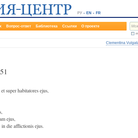
РУ
EN
FR
х
Вопрос-ответ
Библиотека
Ссылки
О проекте
и
Clementina Vulgata
51
t super habitatores ejus,
s,
ram ejus,
 die afflictionis ejus.