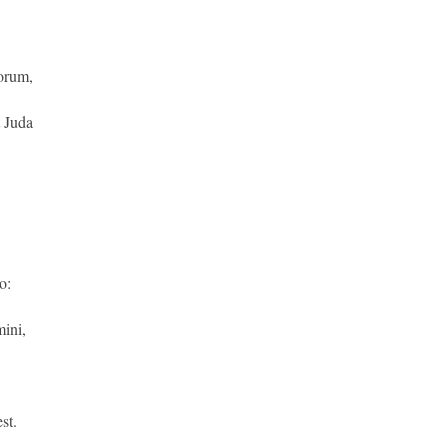
æorum,
t Juda
o:
ini,
st.