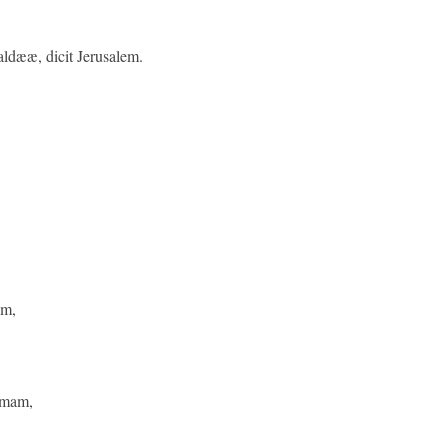
aldææ, dicit Jerusalem.
um,
imam,