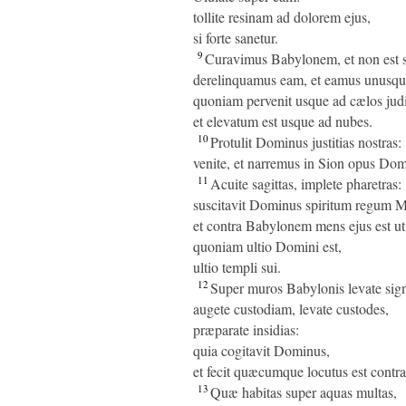
tollite resinam ad dolorem ejus,
si forte sanetur.
9
Curavimus Babylonem, et non est s
derelinquamus eam, et eamus unusqui
quoniam pervenit usque ad cælos jud
et elevatum est usque ad nubes.
10
Protulit Dominus justitias nostras:
venite, et narremus in Sion opus Domi
11
Acuite sagittas, implete pharetras:
suscitavit Dominus spiritum regum 
et contra Babylonem mens ejus est ut
quoniam ultio Domini est,
ultio templi sui.
12
Super muros Babylonis levate sig
augete custodiam, levate custodes,
præparate insidias:
quia cogitavit Dominus,
et fecit quæcumque locutus est contra
13
Quæ habitas super aquas multas,