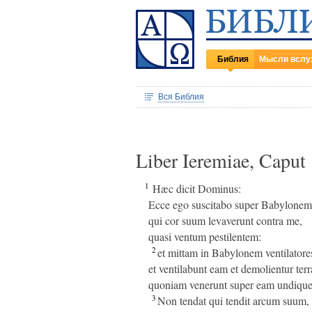
Библия
Мысли вслу
Вся Библия
Liber Ieremiae, Caput
1
Hæc dicit Dominus:
Ecce ego suscitabo super Babylonem e
qui cor suum levaverunt contra me,
quasi ventum pestilentem:
2
et mittam in Babylonem ventilatore
et ventilabunt eam et demolientur ter
quoniam venerunt super eam undique in
3
Non tendat qui tendit arcum suum,