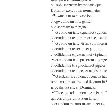
et Israël sceptrum hæreditatis ejus:
Dominus exercituum nomen ejus.
20
Collidis tu mihi vasa belli:
et ego collidam in te gentes,
et disperdam in te regna:
21
et collidam in te equum et equitem
et collidam in te currum et ascensore
22
et collidam in te virum et muliere
et collidam in te senem et puerum:
et collidam in te juvenem et virginem
23
et collidam in te pastorem et grege
et collidam in te agricolam et jugales 
et collidam in te duces et magistratus:
24
et reddam Babyloni, et cunctis ha
omne malum suum quod fecerunt in 
in oculis vestris, ait Dominus.
25
Ecce ego ad te, mons pestifer, ait
qui corrumpis universam terram:
et extendam manum meam super te,