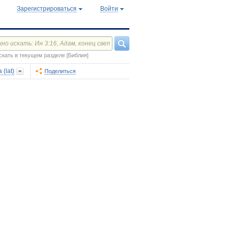
Зарегистрироваться
Войти
скать в текущем разделе [Библия]
 (lat)
Поделиться