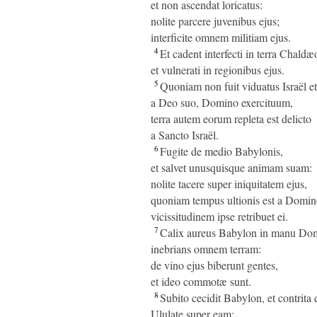
et non ascendat loricatus:
nolite parcere juvenibus ejus;
interficite omnem militiam ejus.
4
Et cadent interfecti in terra Chald
et vulnerati in regionibus ejus.
5
Quoniam non fuit viduatus Israël e
a Deo suo, Domino exercituum,
terra autem eorum repleta est delicto
a Sancto Israël.
6
Fugite de medio Babylonis,
et salvet unusquisque animam suam:
nolite tacere super iniquitatem ejus,
quoniam tempus ultionis est a Domin
vicissitudinem ipse retribuet ei.
7
Calix aureus Babylon in manu Dom
inebrians omnem terram:
de vino ejus biberunt gentes,
et ideo commotæ sunt.
8
Subito cecidit Babylon, et contrita e
Ululate super eam: