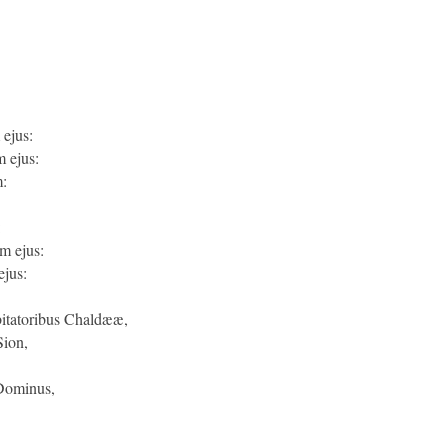
 ejus:
m ejus:
m:
:
m ejus:
ejus:
bitatoribus Chaldææ,
Sion,
 Dominus,