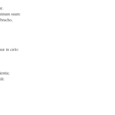
uæ.
animam suam:
 brucho,
uæ in cælo:
entia;
li: