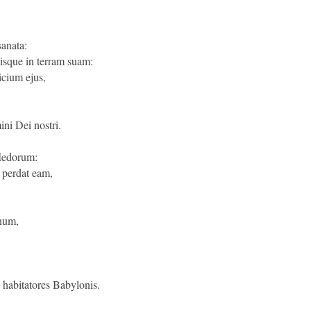
anata:
sque in terram suam:
icium ejus,
ni Dei nostri.
Medorum:
 perdat eam,
num,
 habitatores Babylonis.