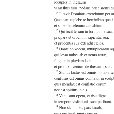
locuples in thesauris:
venit finis tuus, pedalis præcisionis t
14
Juravit Dominus exercituum per 
Quoniam replebo te hominibus quasi
et super te celeuma cantabitur.
15
Qui fecit terram in fortitudine sua,
præparavit orbem in sapientia sua,
et prudentia sua extendit cælos.
16
Dante eo vocem, multiplicantur aq
qui levat nubes ab extremo terræ,
fulgura in pluviam fecit,
et produxit ventum de thesauris suis.
17
Stultus factus est omnis homo a sci
confusus est omnis conflator in sculpti
quia mendax est conflatio eorum,
nec est spiritus in eis.
18
Vana sunt opera, et risu digna:
in tempore visitationis suæ peribunt.
19
Non sicut hæc, pars Jacob,
quia qui fecit omnia ipse est: