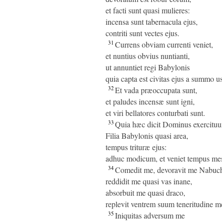
et facti sunt quasi mulieres:
incensa sunt tabernacula ejus,
contriti sunt vectes ejus.
31
Currens obviam currenti veniet,
et nuntius obvius nuntianti,
ut annuntiet regi Babylonis
quia capta est civitas ejus a summo
32
Et vada præoccupata sunt,
et paludes incensæ sunt igni,
et viri bellatores conturbati sunt.
33
Quia hæc dicit Dominus exercituu
Filia Babylonis quasi area,
tempus trituræ ejus:
adhuc modicum, et veniet tempus mes
34
Comedit me, devoravit me Nabuch
reddidit me quasi vas inane,
absorbuit me quasi draco,
replevit ventrem suum teneritudine me
35
Iniquitas adversum me