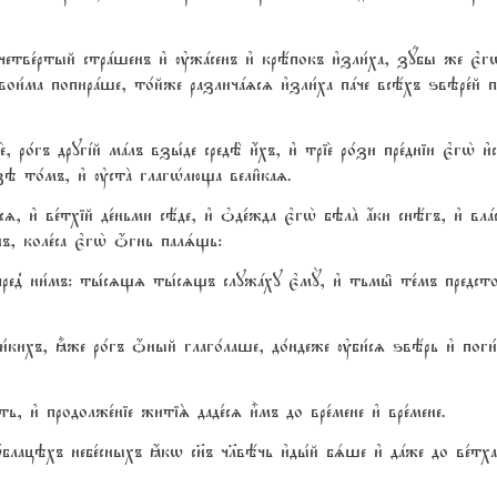
рь четве1ртый стрaшенъ и3 ўжaсенъ и3 крёпокъ и3зли1ха, зyбы же є3гw
ои1ма попирaше, то1йже различazсz и3зли1ха пaче всёхъ ѕвэре1й пр
 ро1гъ другjй мaлъ взы1де средЁ и4хъ, и3 тріе2 ро1зи пре1дніи є3гw2 и
зэ то1мъ, и3 ўстA глагHлюща вели6каz.
, и3 ве1тхій де1ньми сёде, и3 nде1жда є3гw2 бэлA ѓки снёгъ, и3 влaс
ъ, коле1са є3гw2 џгнь палsщь:
д8 ни1мъ: ты1сzщz ты1сzщъ служaху є3мY, и3 тьмы6 те1мъ предстоs
и1кихъ, ±же ро1гъ џный глаго1лаше, до1ндеже ўби1сz ѕвёрь и3 поги1б
ь, и3 продолже1ніе житіS даде1сz и5мъ до вре1мене и3 вре1мене.
1блацэхъ небе1сныхъ ћкw сн7ъ чlвёчь и3ды1й бsше и3 дaже до ве1тхагw