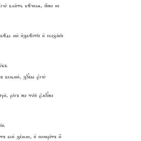
 є3гw2 влaсть вёчнаz, ћже не
вёда ми2 и3звёстіе и3 сказaніе
Hвъ.
 вельми2, зyбы є3гw2
ри2, ро1гъ же то1й є3мyже
jи.
ъ всю2 зе1млю, и3 попере1тъ ю5