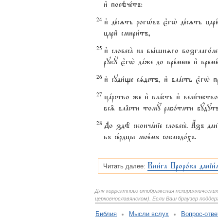
и3 посэче1тъ:
24
и3 де1сzть рогHвъ є3гw2 де1сzть ца
цари6 смири1тъ,
25
и3 словесA на вы1шнzго возглаго1л
рукY є3гw2 дaже до вре1мене и3 време1
26
и3 суди1ще сsдетъ, и3 влaсть є3гw2
27
цaрство же и3 влaсть и3 вели1честв
вс‰ вл†сти томY рабо1тати бyдутъ
28
До здЁ скончaніе словесе2. Ѓзъ да
въ се1рдцы мое1мъ соблюдо1хъ.
Кни1га Проро1ка даніи1
Читать далее:
Для корректного отображения некирилличес
церковнославянском). Если Ваш браузер подд
Библия
Мысли вслух
Вопрос-отве