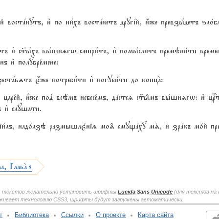
ре1й востaнутъ, и3 по ни1хъ востaнетъ другjй, и4же превзы1детъ ѕло1
етъ и3 с™ы1хъ вы1шнzгw смири1тъ, и3 помы1слитъ премэни1ти временA
нъ и3 полувре1мене:
 престaвzтъ є4же потреби1ти и3 погуби1ти до концA:
о царе1й, и5же под8 всёмъ небесе1мъ, дaстсz с™ы6мъ вы1шнzгw: и3 цr
 и3 слyшати.
ніи1лъ, надо1лзэ размышлє1ніz мо‰ смущaху мS, и3 зрaкъ мо1й пре
ла, ГлавA
8
ких текстов желательно установить шрифты
Lucida Sans Unicode
(для текстов на 
ерживает технологию CSS3, шрифты будут загружены автоматически.
т
Библиотека
Ссылки
О проекте
Карта сайта