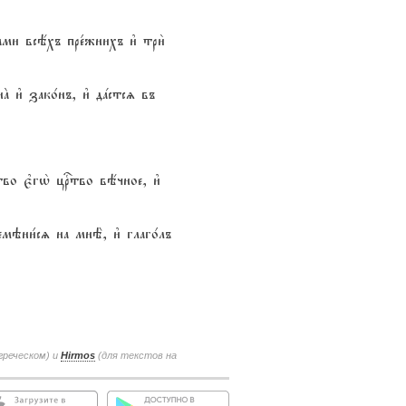
бами всёхъ пре1жнихъ и3 три2
 и3 зако1нъ, и3 дaстсz въ
тво є3гw2 цrтво вёчное, и3
мэни1сz на мнЁ, и3 глаго1лъ
греческом) и
Hirmos
(для текстов на