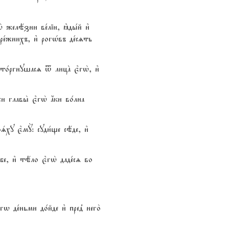
2 желёзни ве1ліи, kды1й и3
е1жнихъ, и3 рогHвъ де1сzть
3сто1ргнушасz t лицA є3гw2, и3
и главы2 є3гw2 ѓки во1лна
ху є3мY: суди1ще сёде, и3
е, и3 тёло є3гw2 даде1сz во
 де1ньми до1йде и3 пред8 него2