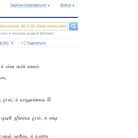
Зарегистрироваться
Войти
скать в текущем разделе [Библия]
 (ru)
Поделиться
3 со1нъ сво1й вписA:
кое,
а є3гw2, и3 воздви1жесz t
средЁ зубHвъ є3гw2, и3 си1це
 главы6 ѕвёрю, и3 влaсть