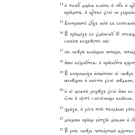
14
и3 томY даде1сz влaсть и3 чтcь и3 
пре1йдетъ, и3 цrтво є3гw2 не разсы1п
15
ВострепетA дyхъ мо1й въ состоsні
16
И# пріидо1хъ ко є3ди1ному t стоsщ
слове1съ возвэсти2 ми2:
17
сjи ѕвёріе вели1цыи четы1ри, четы
18
±же во1змутсz: и3 пре1ймутъ цaр
19
И# вопрошaхъ и3спы1тнw њ ѕвёри 
желёзни и3 нHгти є3гw2 мёдzни, k
20
и3 њ десzти2 розёхъ є3гw2 и5же на
џчи и3 ўстA глагHлюща вели6каz, и3
21
зрsхъ, и3 ро1гъ то1й творsше рaть
22
до1ндеже пріи1де ве1тхій де1ньми и3
23
И# рече2: ѕвёрь четве1ртый цaрство