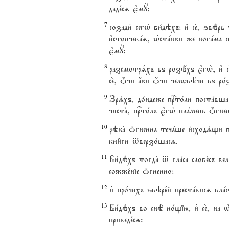
даде1сz є3мY:
7
созади2 сегw2 ви1дэхъ: и3 се2, ѕвё
и3стончевaz, њстaнки же ногaма св
є3мY:
8
разсмотрsхъ въ розёхъ є3гw2, и3 се2,
се2, џчи ѓки џчи челwвёчи въ ро1
9
Зрsхъ, до1ндеже пrто1ли постaвшасz
чистA, пrто1лъ є3гw2 плaмень џгнен
10
рэкA џгненна течaше и3сходsщи пре
кни6ги tверзо1шасz.
11
Ви1дэхъ тогдA t глaса слове1съ вел
сожже1ніе џгненно:
12
и3 про1чихъ ѕвэре1й престaвисz влaст
13
Ви1дэхъ во снЁ но1щію, и3 се2, на њ
приведе1сz: