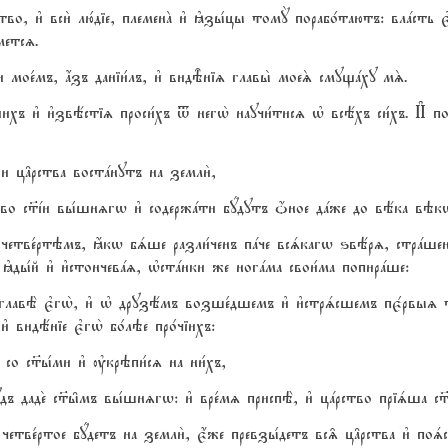
цrтво, и3 вси2 лю1діе, племенA и3 kзы1цы томY порабо1таютъ: влaсть
летсz.
и мое1мъ, ѓзъ даніи1лъ, и3 видBніz главы2 моеS смущaху мS.
ихъ и3 и3звёстіz проси1хъ t негw2 научи1тисz њ всёхъ си1хъ. И# по
1ри ц†рства востaнутъ на земли2,
ство с™jи вы1шнzгw и3 содержaти бyдутъ џное дaже до вёка вэк
четве1ртэмъ, ћкw бsше разли1ченъ пaче всsкагw ѕвёрz, стрaшенъ
ды1й и3 и3стончевaz, њстaнки же ногaма свои1ма попирaше:
 главЁ є3гw2, и3 њ друзёмъ возше1дшемъ и3 и3стрsсшемъ пє1рвыz т
 видёніе є3гw2 бо1лэе про1чіихъ:
 со с™ы1ми и3 ўкрэпи1сz на ни1хъ,
 сyдъ даде2 с™ы6мъ вы1шнzгw: и3 вре1мz приспЁ, и3 цaрство пріsша с™
 четве1ртое бyдетъ на земли2, є4же превзы1детъ вс‰ ц†рства и3 поsст