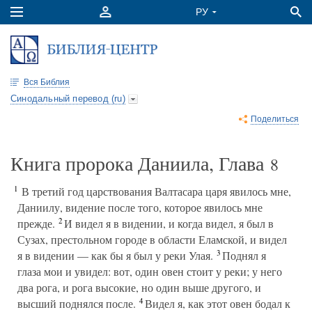
Вся Библия
Синодальный перевод (ru)
Поделиться
Книга пророка Даниила, Глава
8
1
В третий год царствования Валтасара царя явилось мне,
Даниилу, видение после того, которое явилось мне
2
прежде.
И видел я в видении, и когда видел, я был в
Сузах, престольном городе в области Еламской, и видел
3
я в видении — как бы я был у реки Улая.
Поднял я
глаза мои и увидел: вот, один овен стоит у реки; у него
два рога, и рога высокие, но один выше другого, и
4
высший поднялся после.
Видел я, как этот овен бодал к