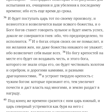
испытания их, очищения и для убеления к последнему
времени; ибо есть еще время до срока.
36
И будет поступать царь тот по своему произволу, и
вознесется и возвеличится выше всякого божества, и о
Боге богов станет говорить хульное и будет иметь успех,
доколе не совершится гнев: ибо, что предопределено, то
37
исполнится.
И о богах отцов своих он не помыслит, и
ни желания жен, ни даже божества никакого не уважит;
38
ибо возвеличит себя выше всех.
Но богу крепостей на
месте его будет он воздавать честь, и этого бога,
которого не знали отцы его, он будет чествовать золотом
и серебром, и дорогими камнями, и разными
39
драгоценностями,
и устроит твердую крепость с
чужим богом: которые признают его, тем увеличит
почести и даст власть над многими, и землю раздаст в
награду.
40
Под конец же времени сразится с ним царь южный, и
царь северный устремится как буря на него с
колесницами, всадниками и многочисленными