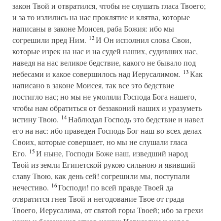
закон Твой и отвратился, чтобы не слушать гласа Твоего;
и за то излились на нас проклятие и клятва, которые
написаны в законе Моисея, раба Божия: ибо мы
12
согрешили пред Ним.
И Он исполнил слова Свои,
которые изрек на нас и на судей наших, судивших нас,
наведя на нас великое бедствие, какого не бывало под
13
небесами и какое совершилось над Иерусалимом.
Как
написано в законе Моисея, так все это бедствие
постигло нас; но мы не умоляли Господа Бога нашего,
чтобы нам обратиться от беззаконий наших и уразуметь
14
истину Твою.
Наблюдал Господь это бедствие и навел
его на нас: ибо праведен Господь Бог наш во всех делах
Своих, которые совершает, но мы не слушали гласа
15
Его.
И ныне, Господи Боже наш, изведший народ
Твой из земли Египетской рукою сильною и явивший
славу Твою, как день сей! согрешили мы, поступали
16
нечестиво.
Господи! по всей правде Твоей да
отвратится гнев Твой и негодование Твое от града
Твоего, Иерусалима, от святой горы Твоей; ибо за грехи