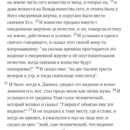
11
на землю часть сего воинства и звезд, и попрал их,
и
даже вознесся на Вождя воинства сего, и отнята была у
Него ежедневная жертва, и поругано было место
12
святыни Его.
И воинство предано вместе с
ежедневною жертвою за нечестие, и он, повергая истину
13
на землю, действовал и успевал.
И услышал я одного
святого говорящего, и сказал этот святой кому-то,
вопрошавшему: "на сколько времени простирается это
видение о ежедневной жертве и об опустошительном
нечестии, когда святыня и воинство будут
14
попираемы?"
И сказал мне: "на две тысячи триста
вечеров и утр; и тогда святилище очистится".
15
И было: когда я, Даниил, увидел это видение и искал
16
значения его, вот, стал предо мною как облик мужа.
И
услышал я от средины Улая голос человеческий,
который воззвал и сказал: "Гавриил! объясни ему это
17
видение!"
И он подошел к тому месту, где я стоял, и
когда он пришел, я ужаснулся и пал на лице мое; и
сказал он мне: "знай, сын человеческий, что видение