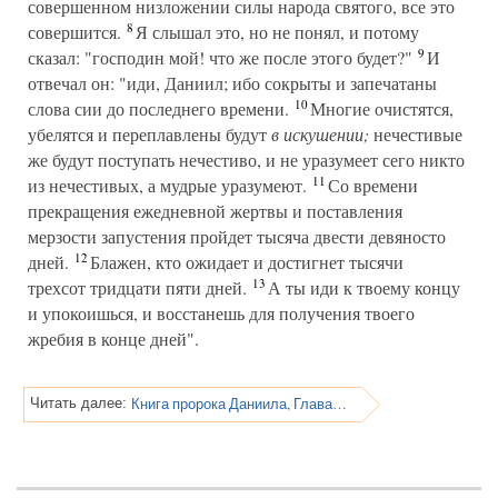
совершенном низложении силы народа святого, все это
8
совершится.
Я слышал это, но не понял, и потому
9
сказал: "господин мой! что же после этого будет?"
И
отвечал он: "иди, Даниил; ибо сокрыты и запечатаны
10
слова сии до последнего времени.
Многие очистятся,
убелятся и переплавлены будут
в искушении;
нечестивые
же будут поступать нечестиво, и не уразумеет сего никто
11
из нечестивых, а мудрые уразумеют.
Со времени
прекращения ежедневной жертвы и поставления
мерзости запустения пройдет тысяча двести девяносто
12
дней.
Блажен, кто ожидает и достигнет тысячи
13
трехсот тридцати пяти дней.
А ты иди к твоему концу
и упокоишься, и восстанешь для получения твоего
жребия в конце дней".
Книга пророка Даниила, Глава 13
Читать далее: