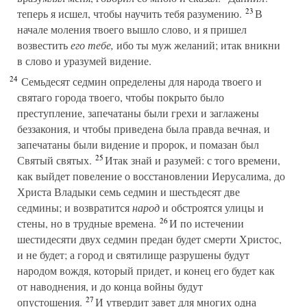
23
теперь я исшел, чтобы научить тебя разумению.
В
начале моления твоего вышло слово, и я пришел
возвестить
его тебе,
ибо ты муж желаний; итак вникни
в слово и уразумей видение.
24
Семьдесят седмин определены для народа твоего и
святаго города твоего, чтобы покрыто было
преступление, запечатаны были грехи и заглажены
беззакония, и чтобы приведена была правда вечная, и
запечатаны были видение и пророк, и помазан был
25
Святый святых.
Итак знай и разумей: с того времени,
как выйдет повеление о восстановлении Иерусалима, до
Христа Владыки семь седмин и шестьдесят две
седмины; и возвратится
народ
и обстроятся улицы и
26
стены, но в трудные времена.
И по истечении
шестидесяти двух седмин предан будет смерти Христос,
и не будет; а город и святилище разрушены будут
народом вождя, который придет, и конец его будет как
от наводнения, и до конца войны будут
27
опустошения.
И утвердит завет для многих одна