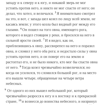
западу и к северу и к югу, и никакой зверь не мог
устоять против него, и никто не мог спасти от него; он
5
делал, что хотел, и величался.
Я внимательно смотрел
на это, и вот, с запада шел козел по лицу всей земли, не
касаясь земли; у этого козла был видный рог между его
6
глазами.
Он пошел на того овна, имеющего рога,
которого я видел стоящим у реки, и бросился на него в
7
сильной ярости своей.
И я видел, как он,
приблизившись к овну, рассвирепел на него и поразил
овна, и сломил у него оба рога; и недостало силы у овна
устоять против него, и он поверг его на землю и
растоптал его, и не было никого, кто мог бы спасти овна
8
от него.
Тогда козел чрезвычайно возвеличился; но
когда он усилился, то сломился большой рог, и на место
его вышли четыре, обращенные на четыре ветра
небесных.
9
От одного из них вышел небольшой рог, который
чрезвычайно разросся к югу и к востоку и к прекрасной
10
стране,
и вознесся до воинства небесного, и низринул