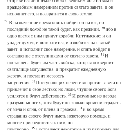
отправится он в землю свою с великим богатством и
враждебным намерением против святаго завета, и он
исполнит его, и возвратится в свою землю.
29
В назначенное время опять пойдет он на юг; но
30
последний
поход
не такой будет, как прежний,
ибо в
одно время с ним придут корабли Киттимские; и он
упадет духом, и возвратится, и озлобится на святый
завет, и исполнит свое намерение, и опять войдет в
31
соглашение с отступниками от святаго завета.
И
поставлена будет им часть войска, которая осквернит
святилище могущества, и прекратит ежедневную
жертву, и поставит мерзость
32
запустения.
Поступающих нечестиво против завета он
привлечет к себе лестью; но люди, чтущие своего Бога,
33
усилятся и будут действовать.
И разумные из народа
вразумят многих, хотя будут несколько времени страдать
34
от меча и огня, от плена и грабежа;
и во время
страдания своего будут иметь некоторую помощь, и
многие присоединятся к ним, но
35
притворно.
Пострадают некоторые и из разумных для