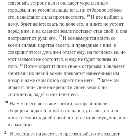
северный, устроит вал и овладеет укрепленным
городом, и не устоят мышцы юга, ни отборное войско
16
его; недостанет силы противостоять.
И кто выйдет к
нему, будет действовать по воле его, и никто не устоит
перед ним; и на славной земле поставит стан свой, и она
17
пострадает от руки его.
И вознамерится войти со
всеми силами царства своего, и праведные с ним, и
совершит это; и дочь жен отдаст ему, на погибель ее, но
этот замысел не состоится, и ему не будет пользы из
18
того.
Потом обратит лице свое к островам и овладеет
многими; но некий вождь прекратит нанесенный им
19
позор и даже свой позор обратит на него.
Затем он
обратит лице свое на крепости своей земли; но
споткнется, падет и не станет его.
20
На место его восстанет некий, который пошлет
сборщика податей, пройти по царству славы; но и он
после немногих дней погибнет, и не от возмущения и не
в сражении.
21
И восстанет на место его презренный, и не воздадут