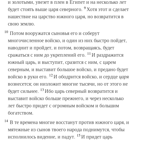
и золотыми, увезет в плен в Египет и на несколько лет
9
будет стоять выше царя северного.
Хотя этот и сделает
нашествие на царство южного царя, но возвратится в
свою землю.
10
Потом вооружатся сыновья его и соберут
многочисленное войско, и один из них быстро пойдет,
наводнит и пройдет, и потом, возвращаясь, будет
11
сражаться с ним до укреплений его.
И раздражится
южный царь, и выступит, сразится с ним, с царем
северным, и выставит большое войско, и предано будет
12
войско в руки его.
И ободрится войско, и сердце
царя
вознесется; он низложит многие тысячи, но от этого не
13
будет сильнее.
Ибо царь северный возвратится и
выставит войско больше прежнего, и через несколько
лет быстро придет с огромным войском и большим
богатством.
14
В те времена многие восстанут против южного царя, и
мятежные из сынов твоего народа поднимутся, чтобы
15
исполнилось видение, и падут.
И придет царь