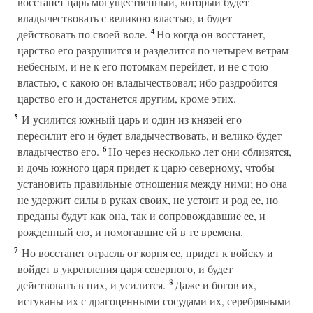
восстанет царь могущественный, который будет
владычествовать с великою властью, и будет
4
действовать по своей воле.
Но когда он восстанет,
царство его разрушится и разделится по четырем ветрам
небесным, и не к его потомкам перейдет, и не с тою
властью, с какою он владычествовал; ибо раздробится
царство его и достанется другим, кроме этих.
5
И усилится южный царь и один из князей его
пересилит его и будет владычествовать, и велико будет
6
владычество его.
Но через несколько лет они сблизятся,
и дочь южного царя придет к царю северному, чтобы
установить правильные отношения между ними; но она
не удержит силы в руках своих, не устоит и род ее, но
преданы будут как она, так и сопровождавшие ее, и
рожденный ею, и помогавшие ей в те времена.
7
Но восстанет отрасль от корня ее, придет к войску и
войдет в укрепления царя северного, и будет
8
действовать в них, и усилится.
Даже и богов их,
истуканы их с драгоценными сосудами их, серебряными