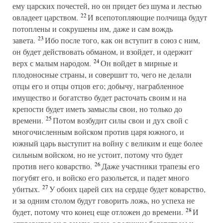
ему царских почестей, но он придет без шума и лестью
22
овладеет царством.
И всепотопляющие полчища будут
потоплены и сокрушены им, даже и сам вождь
23
завета.
Ибо после того, как он вступит в союз с ним,
он будет действовать обманом, и взойдет, и одержит
24
верх с малым народом.
Он войдет в мирные и
плодоносные страны, и совершит то, чего не делали
отцы его и отцы отцов его; добычу, награбленное
имущество и богатство будет расточать своим и на
крепости будет иметь замыслы свои, но только до
25
времени.
Потом возбудит силы свои и дух свой с
многочисленным войском против царя южного, и
южный царь выступит на войну с великим и еще более
сильным войском, но не устоит, потому что будет
26
против него коварство.
Даже участники трапезы его
погубят его, и войско его разольется, и падет много
27
убитых.
У обоих царей сих на сердце будет коварство,
и за одним столом будут говорить ложь, но успеха не
28
будет, потому что конец еще отложен до времени.
И