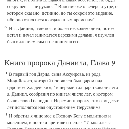
26
сокрушен — не рукою.
Видение же о вечере и утре, о
котором сказано, истинно; но ты сокрой это видение,
ибо оно относится к отдаленным временам".
27
И я, Даниил, изнемог, и болел несколько дней; потом
встал и начал заниматься царскими делами; я изумлен
был видением сим и не понимал его.
Книга пророка Даниила, Глава
9
1
В первый год Дария, сына Ассуирова, из рода
Мидийского, который поставлен был царем над
2
царством Халдейским,
в первый год царствования его
я, Даниил, сообразил по книгам число лет, о котором
было слово Господне к Иеремии пророку, что семьдесят
лет исполнятся над опустошением Иерусалима.
3
И обратил я лице мое к Господу Богу с молитвою и
4
молением, в посте и вретище и пепле.
И молился я
Господу Богу моему, и исповедовался и сказал: "Молю