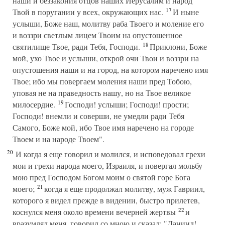
наши и беззакония отцов наших Иерусалим и народ
17
Твой в поругании у всех, окружающих нас.
И ныне
услыши, Боже наш, молитву раба Твоего и моление его
и воззри светлым лицем Твоим на опустошенное
18
святилище Твое, ради Тебя, Господи.
Приклони, Боже
мой, ухо Твое и услыши, открой очи Твои и воззри на
опустошения наши и на город, на котором наречено имя
Твое; ибо мы повергаем моления наши пред Тобою,
уповая не на праведность нашу, но на Твое великое
19
милосердие.
Господи! услыши; Господи! прости;
Господи! внемли и соверши, не умедли ради Тебя
Самого, Боже мой, ибо Твое имя наречено на городе
Твоем и на народе Твоем".
20
И когда я еще говорил и молился, и исповедовал грехи
мои и грехи народа моего, Израиля, и повергал мольбу
мою пред Господом Богом моим о святой горе Бога
21
моего;
когда я еще продолжал молитву, муж Гавриил,
которого я видел прежде в видении, быстро прилетев,
22
коснулся меня около времени вечерней жертвы
и
вразумлял меня, говорил со мною и сказал: "Даниил!