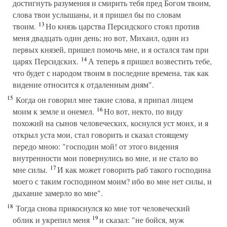
достигнуть разумения и смирить тебя пред Богом твоим,
слова твои услышаны, и я пришел бы по словам
13
твоим.
Но князь царства Персидского стоял против
меня двадцать один день; но вот, Михаил, один из
первых князей, пришел помочь мне, и я остался там при
14
царях Персидских.
А теперь я пришел возвестить тебе,
что будет с народом твоим в последние времена, так как
видение относится к отдаленным дням".
15
Когда он говорил мне такие слова, я припал лицем
16
моим к земле и онемел.
Но вот, некто, по виду
похожий на сынов человеческих, коснулся уст моих, и я
открыл уста мои, стал говорить и сказал стоящему
передо мною: "господин мой! от этого видения
внутренности мои повернулись во мне, и не стало во
17
мне силы.
И как может говорить раб такого господина
моего с таким господином моим? ибо во мне нет силы, и
дыхание замерло во мне".
18
Тогда снова прикоснулся ко мне тот человеческий
19
облик и укрепил меня
и сказал: "не бойся, муж