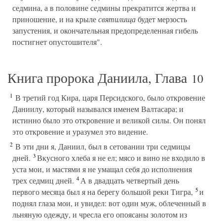
седмина, а в половине седмины прекратится жертва и
приношение, и на крыле
святилища
будет мерзость
запустения, и окончательная предопределенная гибель
постигнет опустошителя".
Книга пророка Даниила, Глава
10
1
В третий год Кира, царя Персидского, было откровение
Даниилу, который назывался именем Валтасара; и
истинно было это откровение и великой силы. Он понял
это откровение и уразумел это видение.
2
В эти дни я, Даниил, был в сетовании три седмицы
3
дней.
Вкусного хлеба я не ел; мясо и вино не входило в
уста мои, и мастями я не умащал себя до исполнения
4
трех седмиц дней.
А в двадцать четвертый день
5
первого месяца был я на берегу большой реки Тигра,
и
поднял глаза мои, и увидел: вот один муж, облеченный в
льняную одежду, и чресла его опоясаны золотом из