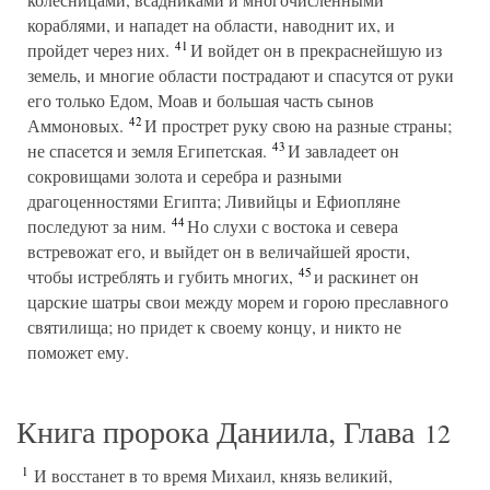
кораблями, и нападет на области, наводнит их, и
41
пройдет через них.
И войдет он в прекраснейшую из
земель, и многие области пострадают и спасутся от руки
его только Едом, Моав и большая часть сынов
42
Аммоновых.
И прострет руку свою на разные страны;
43
не спасется и земля Египетская.
И завладеет он
сокровищами золота и серебра и разными
драгоценностями Египта; Ливийцы и Ефиопляне
44
последуют за ним.
Но слухи с востока и севера
встревожат его, и выйдет он в величайшей ярости,
45
чтобы истреблять и губить многих,
и раскинет он
царские шатры свои между морем и горою преславного
святилища; но придет к своему концу, и никто не
поможет ему.
Книга пророка Даниила, Глава
12
1
И восстанет в то время Михаил, князь великий,