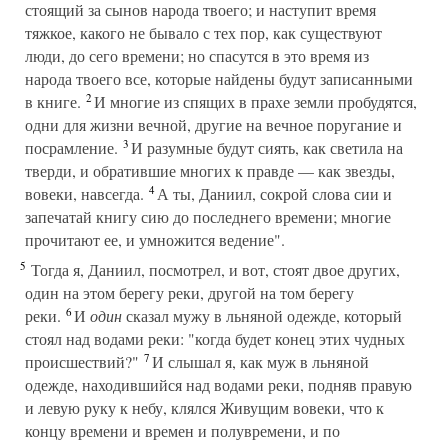
стоящий за сынов народа твоего; и наступит время
тяжкое, какого не бывало с тех пор, как существуют
люди, до сего времени; но спасутся в это время из
народа твоего все, которые найдены будут записанными
2
в книге.
И многие из спящих в прахе земли пробудятся,
одни для жизни вечной, другие на вечное поругание и
3
посрамление.
И разумные будут сиять, как светила на
тверди, и обратившие многих к правде — как звезды,
4
вовеки, навсегда.
А ты, Даниил, сокрой слова сии и
запечатай книгу сию до последнего времени; многие
прочитают ее, и умножится ведение".
5
Тогда я, Даниил, посмотрел, и вот, стоят двое других,
один на этом берегу реки, другой на том берегу
6
реки.
И
один
сказал мужу в льняной одежде, который
стоял над водами реки: "когда будет конец этих чудных
7
происшествий?"
И слышал я, как муж в льняной
одежде, находившийся над водами реки, подняв правую
и левую руку к небу, клялся Живущим вовеки, что к
концу времени и времен и полувремени, и по