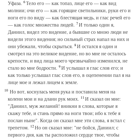
6
Уфаза.
Тело его — как топаз, лице его — как вид
молнии; очи его — как горящие светильники, руки его и
ноги его по виду — как блестящая медь, и глас речей его
7
— как голос множества людей.
И только один я,
Даниил, видел это видение, а бывшие со мною люди не
видели этого видения; но сильный страх напал на них и
8
они убежали, чтобы скрыться.
И остался я один и
смотрел на это великое видение, но во мне не осталось
крепости, и вид лица моего чрезвычайно изменился, не
9
стало во мне бодрости.
И услышал я глас слов его; и
как только услышал глас слов его, в оцепенении пал я на
лице мое и лежал лицем к земле.
10
Но вот, коснулась меня рука и поставила меня на
11
колени мои и на длани рук моих.
И сказал он мне:
"Даниил, муж желаний! вникни в слова, которые я
скажу тебе, и стань прямо на ноги твои; ибо к тебе я
послан ныне". Когда он сказал мне эти слова, я встал с
12
трепетом.
Но он сказал мне: "не бойся, Даниил; с
первого дня, как ты расположил сердце твое, чтобы