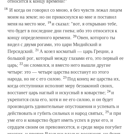
относится к концу времени!"
18
И когда он говорил со мною, я без чувств лежал лицем
моим на земле; но он прикоснулся ко мне и поставил
19
меня на место мое,
и сказал: "вот, я открываю тебе,
что будет в последние дни гнева; ибо это относится к
20
концу определенного времени.
Овен, которого ты
видел с двумя рогами, это цари Мидийский и
21
Персидский.
А козел косматый — царь Греции, а
большой рог, который между глазами его, это первый ее
22
царь;
он сломился, и вместо него вышли другие
четыре: это — четыре царства восстанут из этого
23
народа, но не с его силою.
Под конец же царства их,
когда отступники исполнят меру беззаконий своих,
24
восстанет царь наглый и искусный в коварстве;
и
укрепится сила его, хотя и не его силою, и он будет
производить удивительные опустошения и успевать и
25
действовать и губить сильных и народ святых,
и при
уме его и коварство будет иметь успех в руке его, и
сердцем своим он превознесется, и среди мира погубит
многих, и против Владыки владык восстанет, но будет