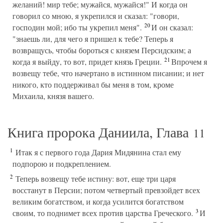
желаний! мир тебе; мужайся, мужайся!" И когда он
говорил со мною, я укрепился и сказал: "говори,
20
господин мой; ибо ты укрепил меня".
И он сказал:
"знаешь ли, для чего я пришел к тебе? Теперь я
возвращусь, чтобы бороться с князем Персидским; а
21
когда я выйду, то вот, придет князь Греции.
Впрочем я
возвещу тебе, что начертано в истинном писании; и нет
никого, кто поддерживал бы меня в том, кроме
Михаила, князя вашего.
Книга пророка Даниила, Глава
11
1
Итак я с первого года Дария Мидянина стал ему
подпорою и подкреплением.
2
Теперь возвещу тебе истину: вот, еще три царя
восстанут в Персии; потом четвертый превзойдет всех
великим богатством, и когда усилится богатством
3
своим, то поднимет всех против царства Греческого.
И