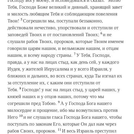
Тебя, Господи Боже великий и дивный, хранящий завет
и милость любящим Тебя и соблюдающим повеления
5
Твои!
Согрешили мы, поступали беззаконно,
действовали нечестиво, упорствовали и отступили от
6
заповедей Твоих и от постановлений Твоих;
и не
слушали рабов Твоих, пророков, которые Твоим именем
говорили царям нашим, и вельможам нашим, и отцам
7
нашим, и всему народу страны.
У Тебя, Господи,
правда, а у нас на лицах стыд, как день сей, у каждого
Иудея, у жителей Иерусалима и у всего Израиля, у
ближних и дальних, во всех странах, куда Ты изгнал их
за отступление их, с каким они отступили от
8
Тебя.
Господи! у нас на лицах стыд, у царей наших, у
князей наших и у отцов наших, потому что мы
9
согрешили пред Тобою.
А у Господа Бога нашего
милосердие и прощение, ибо мы возмутились против
10
Него
и не слушали гласа Господа Бога нашего, чтобы
поступать по законам Его, которые Он дал нам через
11
рабов Своих, пророков.
И весь Израиль преступил