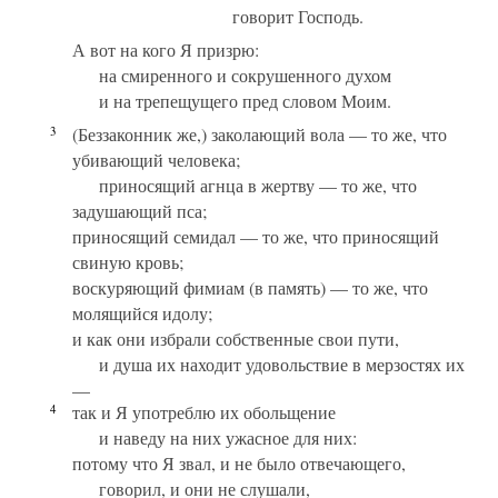
говорит Господь.
А вот на кого Я призрю:
на смиренного и сокрушенного духом
и на трепещущего пред словом Моим.
3
(Беззаконник же,) заколающий вола — то же, что
убивающий человека;
приносящий агнца в жертву — то же, что
задушающий пса;
приносящий семидал — то же, что приносящий
свиную кровь;
воскуряющий фимиам (в память) — то же, что
молящийся идолу;
и как они избрали собственные свои пути,
и душа их находит удовольствие в мерзостях их
—
4
так и Я употреблю их обольщение
и наведу на них ужасное для них:
потому что Я звал, и не было отвечающего,
говорил, и они не слушали,