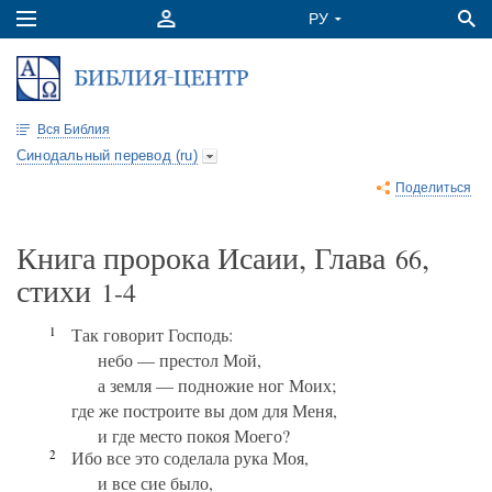
Вся Библия
Синодальный перевод (ru)
Поделиться
Книга пророка Исаии, Глава
,
66
стихи
1-4
1
Так говорит Господь:
небо — престол Мой,
а земля — подножие ног Моих;
где же построите вы дом для Меня,
и где место покоя Моего?
2
Ибо все это соделала рука Моя,
и все сие было,