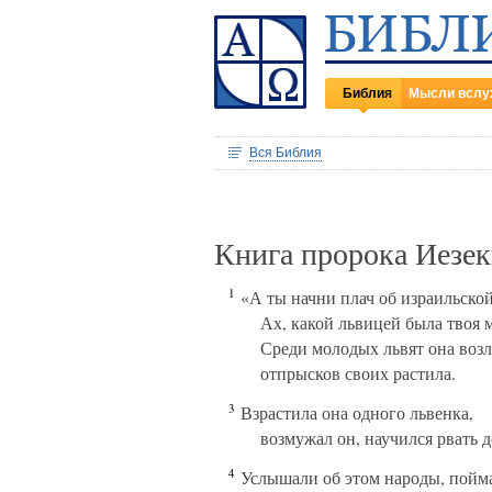
Библия
Мысли вслу
Вся Библия
Книга пророка Иезек
1
«А ты начни плач об израильской
Ах, какой львицей была твоя м
Среди молодых львят она возл
отпрысков своих растила.
3
Взрастила она одного львенка,
возмужал он, научился рвать 
4
Услышали об этом народы, пойма