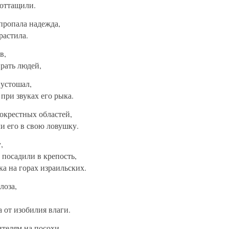
оттащили.
 пропала надежда,
растила.
в,
рать людей,
пустошал,
 при звуках его рыка.
окрестных областей,
ли его в свою ловушку.
,
 посадили в крепость,
а на горах израильских.
лоза,
 от изобилия влаги.
ителям на посохи,