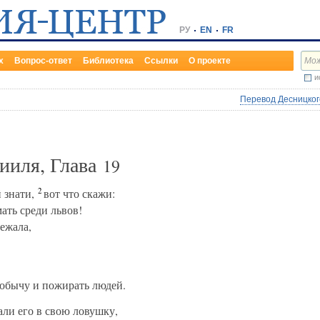
РУ
EN
FR
х
Вопрос-ответ
Библиотека
Ссылки
О проекте
и
Перевод Десницкого
ииля, Глава
19
2
 знати,
вот что скажи:
ать среди львов!
ежала,
добычу и пожирать людей.
ли его в свою ловушку,