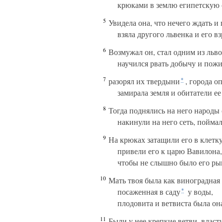
крюками в землю египетскую 
5
Увидела она, что нечего ждать и
взяла другого львенка и его вз
6
Возмужал он, стал одним из льво
научился рвать добычу и пожи
7
разорял их твердыни
, города о
*
замирала земля и обитатели ее
8
Тогда поднялись на него народы 
накинули на него сеть, пойма
9
На крюках затащили его в клетку
привели его к царю Вавилона,
чтобы не слышно было его рык
10
Мать твоя была как виноградная 
посаженная в саду
у воды,
*
плодовита и ветвиста была она
11
Были у нее крепкие ветви, власт